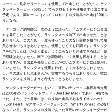
シックス、別名サリックス）を使用して出走したことがない。ケン
タッキーダービー（5月2日）でもフロセミドを使用せずに出走する
予定であり、同レースにおいてフロセミド非投与馬の出走は10年ぶ
りとなる。
デ・コック調教師は、次のように語った。「ムブターヒジは鼻出
血を発症したことがなく、ラシックスの投与下で出走させたことは
ありません。このため、一度も使ったことのない薬物を投与して勝
負させるつもりはありません。使用しなくても好調です。ラシック
スを投与したほうがよく走る、よく走らないと評価できるほど、使
用経験はありません。南アでは調教時にごく微量を投与することは
ありますが、鼻出血を発症したことがないムブターヒジには使用し
ていません。ラシックスを使用すれば、よく走るかもしれません
し、その逆かもしれませんが、実験するつもりはありません。彼に
ラシックスを投与しようと考えたこともありません」。
ケンタッキーダービーにおいて、直近のラシックス非投与出走馬
は2005年のドントゲットマッド（Don't Get Mad）であり、4着であ
った。また、その前年には、非投与出走馬であるライオンハート
（Lion Heart）がスマーティージョーンズ（Smarty Jones）の2着と
なっている。ラシックス非投与であった直近のケンタッキーダービ