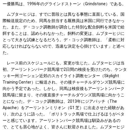
ー優勝馬は、1996年のグラインドストーン（Grindstone）である。
ムブターヒジは、すでに普段とは異なる事態に直面している。国
際輸送規定のため、同馬を担当する厩務員は米国に同行できなかっ
た。また、デ・コック調教師が調合した特別な配合飼料を米国で給
餌することは、認められなかった。飼料の変更は、ムブターヒジに
とって大きな試練となるだろう。デ・コック調教師は、「柔軟に対
応しなければならないので、迅速な決定を心掛けています」と述べ
た。
レース前のスケジュールにも、変更が生じた。ムブターヒジは当
初、アーリントンパーク競馬場で2日間の検疫を受けたのち、ケンタ
ッキー州ゴーシェン近郊のスカイライト調教センター（Skylight
Training Center）に輸送され、その後チャーチルダウンズ競馬場に
向かう予定であった。しかし、同馬は検疫後もアーリントンパーク
競馬場に留まり、その後直接チャーチルダウンズ競馬場に向かうこ
とになった。デ・コック調教師は、2013年にジアパッチ（The
Apache）をアーリントンミリオン（G1 芝）に出走させた経験があ
り、次のように語った。「ポリトラック馬場で仕上げるほうがベタ
ーと感じています。アーリントンパーク競馬場は馴染みがあるの
で、とても居心地がよく、皆さんに歓迎されました。ムブターヒジ