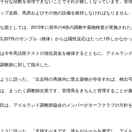
分な頭数を管理できないことでそれが難しくなっています。管理頭
ップ走路、馬房およびその他の設備を維持しなければなりません
面としては、2013年に前年の4倍の調教中薬物検査が実施され
3,207件のサンプル（検体）からは陽性反応はたった1件しかなか
は今年馬法医テストの強化資金を確保するとともに、アイルランド
調教師に対して指示した。
ように語った。「出走時の馬体内に禁止薬物が存在すれば、検出可
は、まったく調教師次第です。管理馬をきちんと管理することが
氏は、アイルランド調教師協会のメンバーがターフクラブの方針を
ように語った。「支持すべきです。誰もがルールを遵守し、アイル