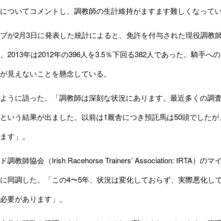
についてコメントし、調教師の生計維持がますます難しくなって
2月3日に発表した統計によると、免許を付与された現役調教師数は200
、2013年は2012年の396人を3.5％下回る382人であった。
が見えないことを懸念している。
ように語った。「調教師は深刻な状況にあります。最近多くの調査
という結果が出ました。以前は1厩舎につき預託馬は50頭でしたが
ます」。
師協会（Irish Racehorse Trainers’ Association: IRTA）
のマイ
に同調した。「この4〜5年、状況は変化しておらず、実際悪化し
必要があります」。