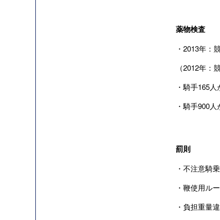
薬物検査
・2013年：
（2012年：
・騎手165
・騎手900
罰則
・不注意騎乗へ
・鞭使用ルール
・負担重量違反