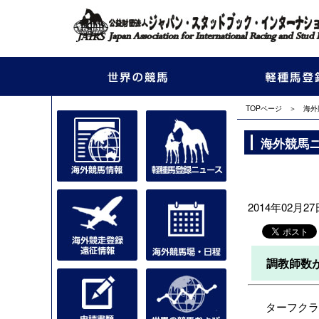
TOPページ
＞
海外
海外競馬
2014年02月27日
調教師数
ターフクラブ（