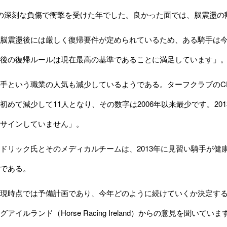
）騎手の深刻な負傷で衝撃を受けた年でした。良かった面では、脳震盪
脳震盪後には厳しく復帰要件が定められているため、ある騎手は今
後の復帰ルールは現在最高の基準であることに満足しています」
手という職業の人気も減少しているようである。ターフクラブのC
初めて減少して11人となり、その数字は2006年以来最少です。2
サインしていません」。
リック氏とそのメディカルチームは、2013年に見習い騎手が健
である。
現時点では予備計画であり、今年どのように続けていくか決定する
イルランド（Horse Racing Ireland）
からの意見を聞いていま