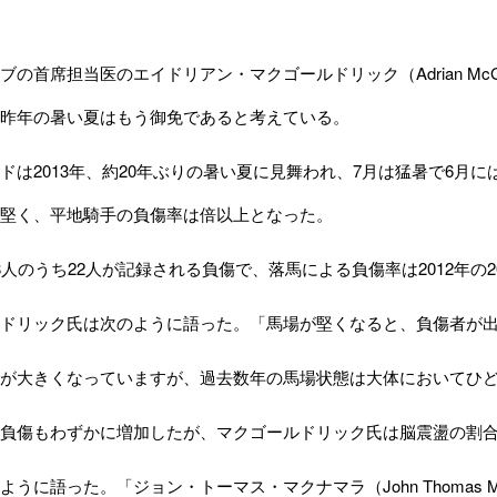
の首席担当医のエイドリアン・マクゴールドリック（Adrian McG
昨年の暑い夏はもう御免であると考えている。
は2013年、約20年ぶりの暑い夏に見舞われ、7月は猛暑で6月に
堅く、平地騎手の負傷率は倍以上となった。
人のうち22人が記録される負傷で、落馬による負傷率は2012年の2
ドリック氏は次のように語った。「馬場が堅くなると、負傷者が出
が大きくなっていますが、過去数年の馬場状態は大体においてひど
負傷もわずかに増加したが、マクゴールドリック氏は脳震盪の割合
に語った。「ジョン・トーマス・マクナマラ（John Thomas Mc