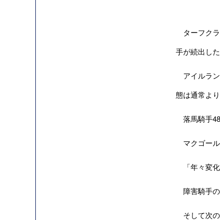
ターフクラブ
手が続出した
アイルランド
態は通常より
落馬騎手48
マクゴール
「年々変化
障害騎手の
そして次のよう