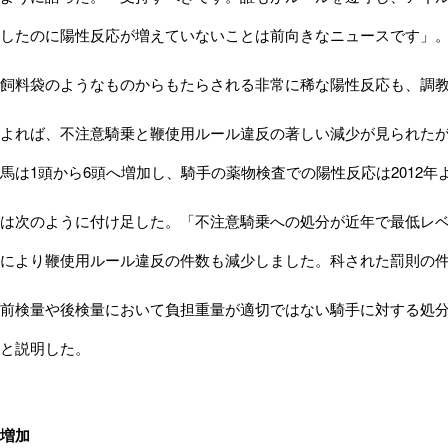
したのに陽性反応が増えていないことは前向きなニュースです」
飼料袋のようなものからもたらされる非常に稀な陽性反応も、調教
れば、不注意騎乗と鞭使用ルール違反の著しい減少が見られたが、
馬は1頭から6頭へ増加し、騎手の薬物検査での陽性反応は2012年
次のように付け足した。「不注意騎乗への処分が近年で最低レベル
により鞭使用ルール違反の件数も減少しました。科された罰則の件数
前検量や後検量において負担重量が適切ではない騎手に対する処分
と説明した。
増加