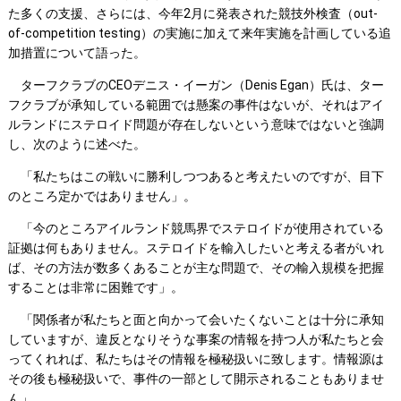
た多くの支援、さらには、今年2月に発表された競技外検査（out-
of-competition testing）の実施に加えて来年実施を計画している追
加措置について語った。
ターフクラブのCEOデニス・イーガン（Denis Egan）氏は、ター
フクラブが承知している範囲では懸案の事件はないが、それはアイ
ルランドにステロイド問題が存在しないという意味ではないと強調
し、次のように述べた。
「私たちはこの戦いに勝利しつつあると考えたいのですが、目下
のところ定かではありません」。
「今のところアイルランド競馬界でステロイドが使用されている
証拠は何もありません。ステロイドを輸入したいと考える者がいれ
ば、その方法が数多くあることが主な問題で、その輸入規模を把握
することは非常に困難です」。
「関係者が私たちと面と向かって会いたくないことは十分に承知
していますが、違反となりそうな事案の情報を持つ人が私たちと会
ってくれれば、私たちはその情報を極秘扱いに致します。情報源は
その後も極秘扱いで、事件の一部として開示されることもありませ
ん」。