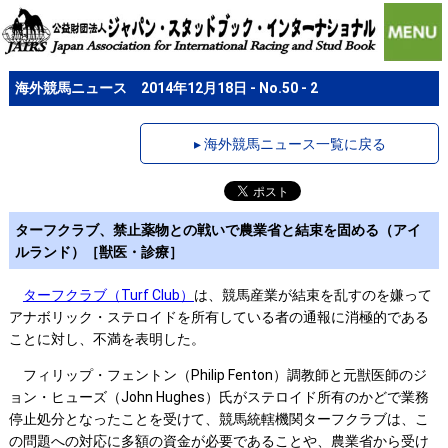
海外競馬ニュース 2014年12月18日 - No.50 - 2
▸ 海外競馬ニュース一覧に戻る
ターフクラブ、禁止薬物との戦いで農業省と結束を固める（アイ
ルランド）［獣医・診療］
ターフクラブ（Turf Club）
は、競馬産業が結束を乱すのを嫌って
アナボリック・ステロイドを所有している者の通報に消極的である
ことに対し、不満を表明した。
フィリップ・フェントン（Philip Fenton）調教師と元獣医師のジ
ョン・ヒューズ（John Hughes）氏がステロイド所有のかどで業務
停止処分となったことを受けて、競馬統轄機関ターフクラブは、こ
の問題への対応に多額の資金が必要であることや、農業省から受け