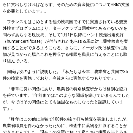
らに支出しなければならず、そのための資金提供についてHRIの支援
を必要としています」。
フランスをはじめとする他の競馬国ですでに実施されている競技
外検査プログラムにより、ターフクラブは調教中であるかないかを
問わずあらゆる現役馬、そして1月1日以降にハント競走出走免許
（hunter certificate）が付与されたあらゆる馬に対し薬物検査を実
施することができるようになる。さらに、イーガン氏は検査中に薬
物が見つかった場合これを押収する権限を職員に与えることにも取
り組んでいる。
同氏は次のように説明した。「私たちは今年、農業省と共同で35
件の検査を実施しており、今後さらに実施するつもりです」。
「非常に良い関係にあり、農業省の特別検査班からは格別な協力
を得ています。1年前まではこのような関係を築けていませんでした
が、今ではその関係はとても強固なものになったと認識していま
す」。
「昨年はこの他に単独で100件の抜き打ち検査を実施しましたが、
農業省職員を伴わなかったために、検査中に薬物を押収することが
できませんでした。現在この分野において私たちに権限を与えるル