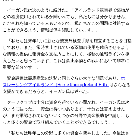
イーガン氏は次のように続けた。「アイルランド競馬界で薬物が
どの程度使用されているか聞かれても、私たちには分かりません。
ただそれを知っている人もいるので、私たちがこの問題に対処する
ことができるよう、情報提供を奨励しています」。
「私たちは来年1月に新たな競技外検査手順を確立することを目指
しており、また、常時禁止されている薬物の使用を確信させるよう
な情報の提供に報奨金を支払うことにして、極秘の通報ラインを導
入したいと思っています。これは禁止薬物との戦いにおいて非常に
重要な部分です」。
資金調達は競馬産業の沈黙と同じぐらい大きな問題であり、
ホー
スレーシングアイルランド（Horse Racing Ireland: HRI）
はさらなる
支援ができるだろうと、イーガン氏は述べた。
ターフクラブは十分に資金を得ているか聞かれ、イーガン氏は次
のように語った。「資金は得つつあります。十分とは言えません
が、まだ承認されていないいくつかの分野で資金援助を申請し、も
っと多くの資金で取り組んでいくことができるでしょう」。
「私たちは昨年この分野に多くの資金を費やしました。今後はさ