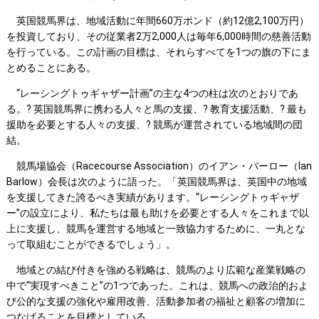
英国競馬界は、地域活動に年間660万ポンド（約12億2,100万円）
を投資しており、その従業者2万2,000人は毎年6,000時間の慈善活動
を行っている。この計画の目標は、それらすべてを1つの旗の下にま
とめることにある。
“レーシングトゥギャザー計画”の主な4つの柱は次のとおりであ
る。? 英国競馬界に携わる人々と馬の支援、? 教育支援活動、? 最も
援助を必要とする人々の支援、? 競馬が運営されている地域間の団
結。
競馬場協会（Racecourse Association）のイアン・バーロー（Ian
Barlow）会長は次のように語った。「英国競馬界は、英国中の地域
を支援してきた誇るべき実績があります。“レーシングトゥギャザ
ー”の設立により、私たちは最も助けを必要とする人々をこれまで以
上に支援し、競馬を運営する地域と一致協力するために、一丸とな
って取組むことができるでしょう」。
地域との結び付きを強める戦略は、競馬のより広範な産業戦略の
中で“実現すべきこと”の1つであった。これは、競馬への政治的およ
び公的な支援の強化や雇用改善、活動参加者の福祉と顧客の増加に
つなげることを目標としている。