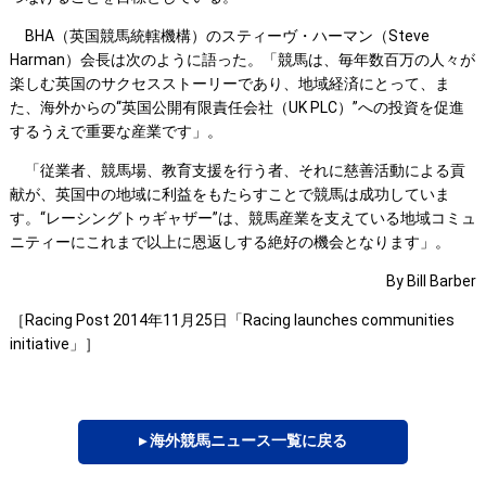
BHA（英国競馬統轄機構）のスティーヴ・ハーマン（Steve
Harman）会長は次のように語った。「競馬は、毎年数百万の人々が
楽しむ英国のサクセスストーリーであり、地域経済にとって、ま
た、海外からの“英国公開有限責任会社（UK PLC）”への投資を促進
するうえで重要な産業です」。
「従業者、競馬場、教育支援を行う者、それに慈善活動による貢
献が、英国中の地域に利益をもたらすことで競馬は成功していま
す。“レーシングトゥギャザー”は、競馬産業を支えている地域コミュ
ニティーにこれまで以上に恩返しする絶好の機会となります」。
By Bill Barber
［Racing Post 2014年11月25日「Racing launches communities
initiative」］
▸ 海外競馬ニュース一覧に戻る