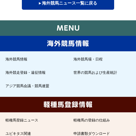
▸ 海外競馬ニュース一覧に戻る
海外競馬情報
海外競馬場・日程
海外競走登録・遠征情報
世界の競馬および生産統計
アジア競馬会議・競馬連盟
軽種馬登録ニュース
軽種馬の登録の仕組み
ユビキタス関連
申請書類ダウンロード