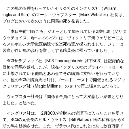
この馬の管理を行っていたセリ会社のイングリス社（William
Inglis and Son）のマーク・ウェブスター（Mark Webster）社長は、
ブログにおいて次のように同馬の死を発表した。
「本日午前11時ごろ、ジミーとして知られている2歳牡馬（父リダ
ウツチョイス、母ヘルシンジ）は、ヴィクトリア州ウェリビーにあ
るメルボルン大学獣医病院で安楽死措置が採られました。ジミーは
苦痛が伴い馬の歩行を難しくする蹄葉炎に罹っていました」。
BC3サラブレッド社（BC3 Thoroughbreds 以下BC3）は記録的な
価格で同馬を落札したが、現在イングリス社のプライベートセール
に上場されている他馬とあわせてその購買に支払いを行っていな
い。他のBC3の購買馬は1月にゴールドコーストで開催されるマジッ
クミリオンズ社（Magic Millions）のセリで再上場されるだろう。
ウェブスター社長は「関係者全員にとって大変悲しい結果となり
ました」と述べた。
イングリス社は、12月BC3が管財人の管理下に入ったことを受け
て、BC3の元会長のビル・ヴラホス（Bill Vlahos）氏の私有地から8
頭の馬を移動させた。また、ヴラホス氏はこれとは別に数百万豪ド