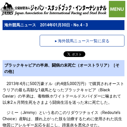
海外競馬ニュース 2014年01月30日 - No.4 - 3
▸ 海外競馬ニュース一覧に戻る
ブラックキャビアの半弟、闘病の末死亡（オーストラリア）［そ
の他］
2013年4月に500万豪ドル（約4億5,000万円）で購買されオースト
ラリアの最も高額な1歳馬となったブラックキャビア（Black
Caviar）の半弟は、毒蜘蛛ホワイトテールドスパイダーに噛まれて
以来2ヵ月間生死をさまよう闘病生活を送った末に死亡した。
ジミー（Jimmy）という名のこのリダウツチョイス（Redoute’s
Choice）産駒は、腫れ上がった肢を治療するために使用された抗生
物質にアレルギー反応を起こし、蹄葉炎を悪化させた。