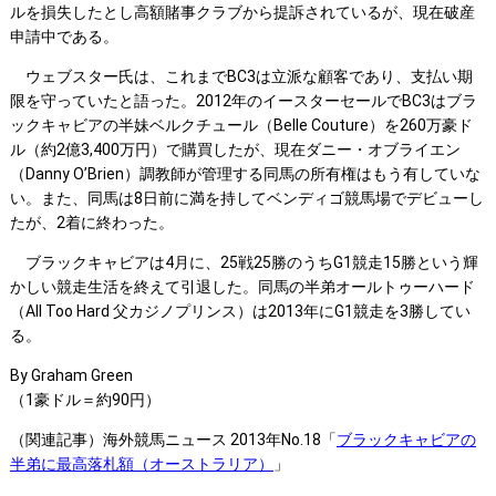
ルを損失したとし高額賭事クラブから提訴されているが、現在破産
申請中である。
ウェブスター氏は、これまでBC3は立派な顧客であり、支払い期
限を守っていたと語った。2012年のイースターセールでBC3はブラ
ックキャビアの半妹ベルクチュール（Belle Couture）を260万豪ド
ル（約2億3,400万円）で購買したが、現在ダニー・オブライエン
（Danny O’Brien）調教師が管理する同馬の所有権はもう有していな
い。また、同馬は8日前に満を持してベンディゴ競馬場でデビューし
たが、2着に終わった。
ブラックキャビアは4月に、25戦25勝のうちG1競走15勝という輝
かしい競走生活を終えて引退した。同馬の半弟オールトゥーハード
（All Too Hard 父カジノプリンス）は2013年にG1競走を3勝してい
る。
By Graham Green
（1豪ドル＝約90円）
（関連記事）海外競馬ニュース 2013年No.18「
ブラックキャビアの
半弟に最高落札額（オーストラリア）
」