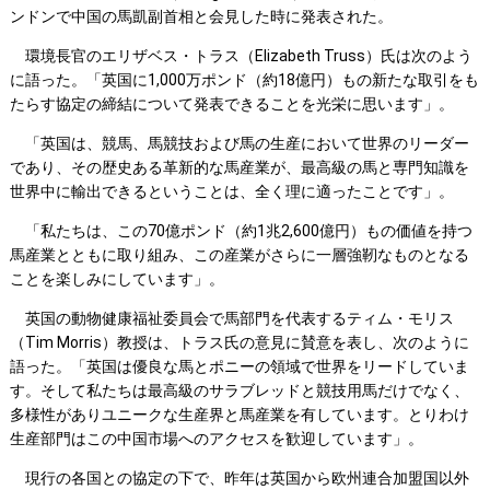
ンドンで中国の馬凱副首相と会見した時に発表された。
環境長官のエリザベス・トラス（Elizabeth Truss）氏は次のよう
に語った。「英国に1,000万ポンド（約18億円）もの新たな取引をも
たらす協定の締結について発表できることを光栄に思います」。
「英国は、競馬、馬競技および馬の生産において世界のリーダー
であり、その歴史ある革新的な馬産業が、最高級の馬と専門知識を
世界中に輸出できるということは、全く理に適ったことです」。
「私たちは、この70億ポンド（約1兆2,600億円）もの価値を持つ
馬産業とともに取り組み、この産業がさらに一層強靭なものとなる
ことを楽しみにしています」。
英国の動物健康福祉委員会で馬部門を代表するティム・モリス
（Tim Morris）教授は、トラス氏の意見に賛意を表し、次のように
語った。「英国は優良な馬とポニーの領域で世界をリードしていま
す。そして私たちは最高級のサラブレッドと競技用馬だけでなく、
多様性がありユニークな生産界と馬産業を有しています。とりわけ
生産部門はこの中国市場へのアクセスを歓迎しています」。
現行の各国との協定の下で、昨年は英国から欧州連合加盟国以外