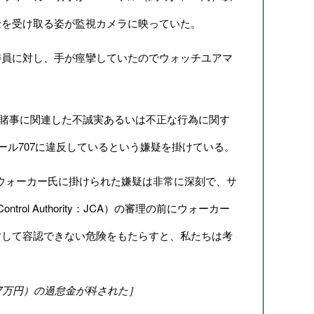
金を受け取る姿が監視カメラに映っていた。
員に対し、手が痙攣していたのでウォッチユアマ
賭事に関連した不誠実あるいは不正な行為に関す
ール707に違反しているという嫌疑を掛けている。
。「ウォーカー氏に掛けられた嫌疑は非常に深刻で、サ
trol Authority：JCA）
の審理の前にウォーカー
対して容認できない危険をもたらすと、私たちは考
27万円）の過怠金が科された］