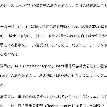
のレースにおいて他の出走馬の馬券を購入し、自身の騎乗馬に全
ーカー騎手は、8月27日に騎乗免許を無効とされ、総賞金20万NZド
polo）に騎乗できない。そして、有罪と認められた場合は騎乗免
手による賭事をルール違反としているのに、なぜニュージーラン
なるだろう。
騎手は、
TAB（Totalisator Agency Board 場外馬券発売公社）
が提
ansom）の馬券を購入し、意図的に同馬を勝たせるようにウォッチユアマ
る。
決委員は、最後の直線でずっと追われていたセントランサムとは全
た、これに続く
競馬公正部（Racing Integrity Unit: RIU）
の調査で、