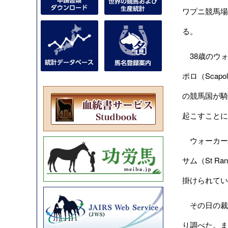
ワプニ競馬場
る。
38歳のウォ
ポロ（Sca
の競馬国が騎
起こすことに
ウォーカー
サム（St R
掛けられてい
その日の裁
り調べた。ま