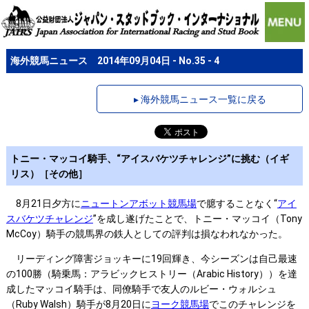
海外競馬ニュース 2014年09月04日 - No.35 - 4
▸ 海外競馬ニュース一覧に戻る
トニー・マッコイ騎手、“アイスバケツチャレンジ”に挑む（イギ
リス）［その他］
8月21日夕方に
ニュートンアボット競馬場
で臆することなく“
アイ
スバケツチャレンジ
”を成し遂げたことで、トニー・マッコイ（Tony
McCoy）騎手の競馬界の鉄人としての評判は損なわれなかった。
リーディング障害ジョッキーに19回輝き、今シーズンは自己最速
の100勝（騎乗馬：アラビックヒストリー（Arabic History））を達
成したマッコイ騎手は、同僚騎手で友人のルビー・ウォルシュ
（Ruby Walsh）騎手が8月20日に
ヨーク競馬場
でこのチャレンジを