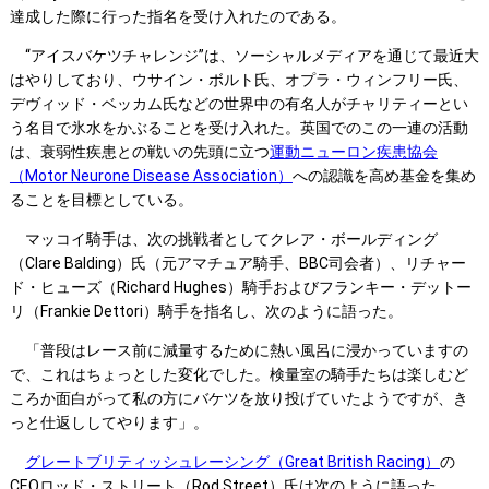
達成した際に行った指名を受け入れたのである。
“アイスバケツチャレンジ”は、ソーシャルメディアを通じて最近大
はやりしており、ウサイン・ボルト氏、オプラ・ウィンフリー氏、
デヴィッド・ベッカム氏などの世界中の有名人がチャリティーとい
う名目で氷水をかぶることを受け入れた。英国でのこの一連の活動
は、衰弱性疾患との戦いの先頭に立つ
運動ニューロン疾患協会
（Motor Neurone Disease Association）
への認識を高め基金を集め
ることを目標としている。
マッコイ騎手は、次の挑戦者としてクレア・ボールディング
（Clare Balding）氏（元アマチュア騎手、BBC司会者）、リチャー
ド・ヒューズ（Richard Hughes）騎手およびフランキー・デットー
リ（Frankie Dettori）騎手を指名し、次のように語った。
「普段はレース前に減量するために熱い風呂に浸かっていますの
で、これはちょっとした変化でした。検量室の騎手たちは楽しむど
ころか面白がって私の方にバケツを放り投げていたようですが、き
っと仕返ししてやります」。
グレートブリティッシュレーシング（Great British Racing）
の
CEOロッド・ストリート（Rod Street）氏は次のように語った。