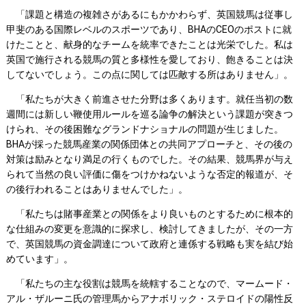
「課題と構造の複雑さがあるにもかかわらず、英国競馬は従事し
甲斐のある国際レベルのスポーツであり、BHAのCEOのポストに就
けたことと、献身的なチームを統率できたことは光栄でした。私は
英国で施行される競馬の質と多様性を愛しており、飽きることは決
してないでしょう。この点に関しては匹敵する所はありません」。
「私たちが大きく前進させた分野は多くあります。就任当初の数
週間には新しい鞭使用ルールを巡る論争の解決という課題が突きつ
けられ、その後困難なグランドナショナルの問題が生じました。
BHAが採った競馬産業の関係団体との共同アプローチと、その後の
対策は励みとなり満足の行くものでした。その結果、競馬界が与え
られて当然の良い評価に傷をつけかねないような否定的報道が、そ
の後行われることはありませんでした」。
「私たちは賭事産業との関係をより良いものとするために根本的
な仕組みの変更を意識的に探求し、検討してきましたが、その一方
で、英国競馬の資金調達について政府と連係する戦略も実を結び始
めています」。
「私たちの主な役割は競馬を統轄することなので、マームード・
アル・ザルーニ氏の管理馬からアナボリック・ステロイドの陽性反