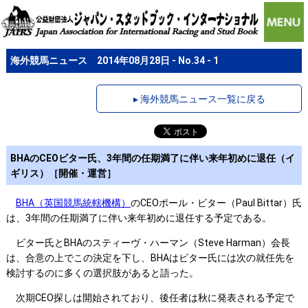
海外競馬ニュース 2014年08月28日 - No.34 - 1
▸ 海外競馬ニュース一覧に戻る
BHAのCEOビター氏、3年間の任期満了に伴い来年初めに退任（イ
ギリス）［開催・運営］
BHA（英国競馬統轄機構）
のCEOポール・ビター（Paul Bittar）氏
は、3年間の任期満了に伴い来年初めに退任する予定である。
ビター氏とBHAのスティーヴ・ハーマン（Steve Harman）会長
は、合意の上でこの決定を下し、BHAはビター氏には次の就任先を
検討するのに多くの選択肢があると語った。
次期CEO探しは開始されており、後任者は秋に発表される予定で