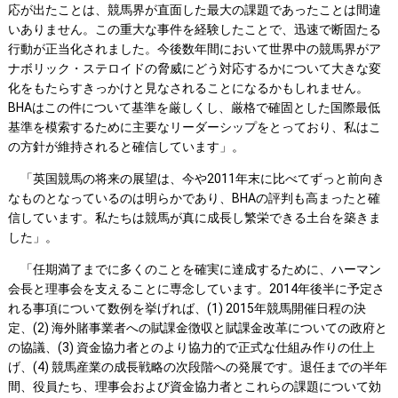
応が出たことは、競馬界が直面した最大の課題であったことは間違
いありません。この重大な事件を経験したことで、迅速で断固たる
行動が正当化されました。今後数年間において世界中の競馬界がア
ナボリック・ステロイドの脅威にどう対応するかについて大きな変
化をもたらすきっかけと見なされることになるかもしれません。
BHAはこの件について基準を厳しくし、厳格で確固とした国際最低
基準を模索するために主要なリーダーシップをとっており、私はこ
の方針が維持されると確信しています」。
「英国競馬の将来の展望は、今や2011年末に比べてずっと前向き
なものとなっているのは明らかであり、BHAの評判も高まったと確
信しています。私たちは競馬が真に成長し繁栄できる土台を築きま
した」。
「任期満了までに多くのことを確実に達成するために、ハーマン
会長と理事会を支えることに専念しています。2014年後半に予定さ
れる事項について数例を挙げれば、(1) 2015年競馬開催日程の決
定、(2) 海外賭事業者への賦課金徴収と賦課金改革についての政府と
の協議、(3) 資金協力者とのより協力的で正式な仕組み作りの仕上
げ、(4) 競馬産業の成長戦略の次段階への発展です。退任までの半年
間、役員たち、理事会および資金協力者とこれらの課題について効