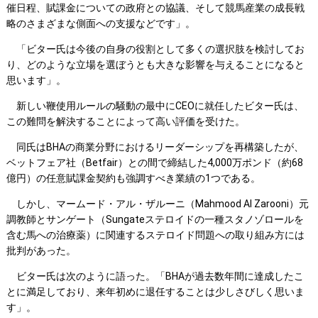
催日程、賦課金についての政府との協議、そして競馬産業の成長戦
略のさまざまな側面への支援などです」。
「ビター氏は今後の自身の役割として多くの選択肢を検討してお
り、どのような立場を選ぼうとも大きな影響を与えることになると
思います」。
新しい鞭使用ルールの騒動の最中にCEOに就任したビター氏は、
この難問を解決することによって高い評価を受けた。
同氏はBHAの商業分野におけるリーダーシップを再構築したが、
ベットフェア社（Betfair）との間で締結した4,000万ポンド（約68
億円）の任意賦課金契約も強調すべき業績の1つである。
しかし、マームード・アル・ザルーニ（Mahmood Al Zarooni）元
調教師とサンゲート（Sungateステロイドの一種スタノゾロールを
含む馬への治療薬）に関連するステロイド問題への取り組み方には
批判があった。
ビター氏は次のように語った。「BHAが過去数年間に達成したこ
とに満足しており、来年初めに退任することは少しさびしく思いま
す」。