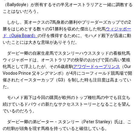
（Ballydoyle）が所有するその半兄オーストラリアと一緒に調教する
ことはないだろう。
しかし、英オークスの7馬身差の勝利やブリーダーズカップでの2
勝をはじめとする数々のG1勝利を収めた傑出した牝馬
ウィジャボー
ド（Ouija Board）
の仔を獲得するために、モハメド殿下が迅速に動
いたことには大きな意味がありそうだ。
ダービー卿の自家生産馬でスタンリーハウススタッドの看板牝馬
ウィジャボードは、オーストラリアの快挙のおかげで質の高い繁殖
牝馬として浮上したが、その6歳産駒
アワヴードゥープリンス
（Our
Voodoo Prince 父キングマンボ）が4月にコーフィールド競馬場で開
催されたイースターカップ（G3）を制した時も注目度は高まってい
た。
モハメド殿下は今回の購買が欧州のトップ種牡馬の中でも目立ち
続けているドバウィの新たなサクセスストーリーとなることを望ん
でいるのだろう。
ダービー卿の弟ピーター・スタンリー（Peter Stanley）氏は、こ
の牡駒が頭角を現す馬格を持っていると確信している。