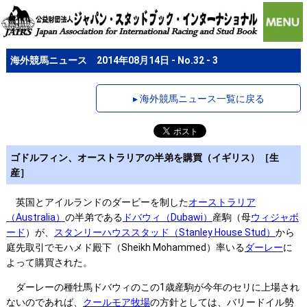
海外競馬ニュース 2014年08月14日 - No.32 - 3
▸ 海外競馬ニュース一覧に戻る
ゴドルフィン、オーストラリアの半弟を購買（イギリス）［生
産］
英国とアイルランドのダービーを制した
オーストラリア
（Australia）
の半弟である
ドバウィ（Dubawi）
産駒（母
ウィジャボ
ード
）が、
スタンリーハウススタッド（Stanley House Stud）
から
庭先取引でモハメド殿下（Sheikh Mohammed）率いる
ダーレー
に
よって購買された。
ダーレーの種牡馬ドバウィのこの1歳産駒が今年のセリに上場され
ないのであれば、
クールモア牧場
の方針としては、バリードイル勢