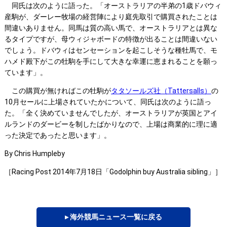
同氏は次のように語った。「オーストラリアの半弟の1歳ドバウィ
産駒が、ダーレー牧場の経営陣により庭先取引で購買されたことは
間違いありません。同馬は質の高い馬で、オーストラリアとは異な
るタイプですが、母ウィジャボードの特徴が出ることは間違いない
でしょう。ドバウィはセンセーションを起こしそうな種牡馬で、モ
ハメド殿下がこの牡駒を手にして大きな幸運に恵まれることを願っ
ています」。
この購買が無ければこの牡駒が
タタソールズ社（Tattersalls）
の
10月セールに上場されていたかについて、同氏は次のように語っ
た。「全く決めていませんでしたが、オーストラリアが英国とアイ
ルランドのダービーを制したばかりなので、上場は商業的に理に適
った決定であったと思います」。
By Chris Humpleby
［Racing Post 2014年7月18日「Godolphin buy Australia sibling」］
▸ 海外競馬ニュース一覧に戻る