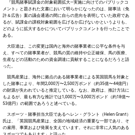
『競馬賭事賦課金の対象範囲拡大―実施に向けてのパブリックコ
メント』と題された文書において明らかになったのは、賭事法（免
許＆広告）案の議会通過の間に自らの意向を表明していた政府であ
るが、賦課金の課税対象範囲を広げるか広げないかというよりも、
どのように拡大するかについてパブリックコメントを行ったことで
ある。
大臣達は、この変更は国内と海外の賭事業者に公平な条件を与
え、すべての賭事業者が、競馬の質の維持や公正確保、馬の医療、
生産などの活動のための資金調達に貢献することになるだろうと語
った。
競馬産業は、海外に拠点のある賭事業者による英国競馬を対象と
した賭事により、年間2,000万〜2,500万ポンド（約35億〜44億円）
の財源が失われていると推定している。なお、政府は、推計方法に
もよるが、最も有力な推計では1,000万〜3,000万ポンド（約18億〜
53億円）の範囲であろうと述べている。
スポーツ・賭事担当大臣であるヘレン・グラント（Helen Grant）
氏は、「英国競馬産業は、全国の地域経済の重要な一部であり、そ
の雇用、事業および発展を支えています。それに非常に人気のある
スポーツでもあります」と語った。