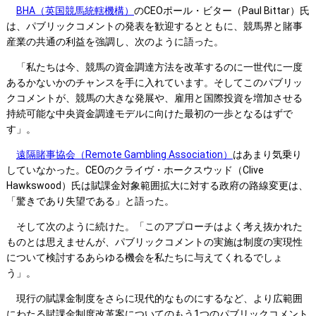
BHA（英国競馬統轄機構）
のCEOポール・ビター（Paul Bittar）氏
は、パブリックコメントの発表を歓迎するとともに、競馬界と賭事
産業の共通の利益を強調し、次のように語った。
「私たちは今、競馬の資金調達方法を改革するのに一世代に一度
あるかないかのチャンスを手に入れています。そしてこのパブリッ
クコメントが、競馬の大きな発展や、雇用と国際投資を増加させる
持続可能な中央資金調達モデルに向けた最初の一歩となるはずで
す」。
遠隔賭事協会（Remote Gambling Association）
はあまり気乗り
していなかった。CEOのクライヴ・ホークスウッド（Clive
Hawkswood）氏は賦課金対象範囲拡大に対する政府の路線変更は、
「驚きであり失望である」と語った。
そして次のように続けた。「このアプローチはよく考え抜かれた
ものとは思えませんが、パブリックコメントの実施は制度の実現性
について検討するあらゆる機会を私たちに与えてくれるでしょ
う」。
現行の賦課金制度をさらに現代的なものにするなど、より広範囲
にわたる賦課金制度改革案についてのもう1つのパブリックコメント