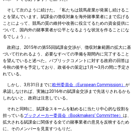
そして次のように続けた。「私たちは競馬産業が発展し続けるこ
とを望んでいます。賦課金の徴収対象を海外賭事業者にまで広げる
ことによって、競馬の質の維持や改善に役立てるための資金提供に
ついて、国内外の賭事業者が公平となるような状況を作ることにな
るでしょう」。
政府は、2015年の第55回賦課金交渉が、徴収対象範囲の拡大に基
づいて行われるよう、必要なすべての準備を期間内に完了すること
を望んでいると述べた。パブリックコメントに対する政府の回答は
今秋の後半を予定しており、政省令の策定は1月〜3月の間に予定さ
れている。
しかし、3月31日までに
欧州委員会（European Commission）
が
承認しなければ、実施は2016年の賦課金交渉まで先送りされるかも
しれないと、政府は注意している。
それと同時に、賦課金スキームを勧めるに当たり中心的な役割を
担っている
ブックメーカー委員会（Bookmakers’ Committee）
は、
拡大される賦課金に関係する全ての賭事業者の意見を反映するため
に、そのメンバーを見直すつもりだ。