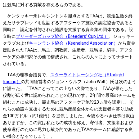
は競馬に対する貢献を称えるものである。
ケンタッキー州レキシントンを拠点とするTAAは、競走生活を終
えたサラブレッドを世話するアフターケア施設の認定協会であると
同時に、認定を付与された施設を支援する資金集め団体である。設
立時に
ブリーダーズカップ協会（Breeders’ Cup Ltd.）
、ジョッキー
クラブおよび
キーンランド協会（Keeneland Association）
から資金
援助されたTAAは、馬主、調教師、生産者、競馬場、騎手、アフタ
ーケアの専門家その他で構成され、これらの人々によってサポート
されている。
TAAの理事会議長で、
スターライトレーシング社（Starlight
Racing）
の共同経営者のジョン・ウルフ（John Wolf）氏は次のよう
に語った。「TAAにとってこの上ない名誉であり、TAAが果たした
役割が広く世に認められたことの現れです。2年間で最高のチームを
組むことに成功し、競走馬のアフターケア施設23ヵ所を認定し、そ
れらの施設を支援するために競馬産業全体からの支援者を募り助成
金100万ドル（約1億円）を提供しました。今後やるべき仕事は沢山
ありますが、この賞は私たちの成功を称え、寄付者、支援者および
使命遂行のために尽力し献身的であったTAAのチームに感謝する良
い機会となるでしょう」。