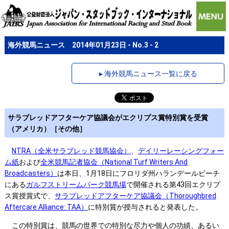
海外競馬ニュース 2014年01月23日 - No.3 - 2
▸ 海外競馬ニュース一覧に戻る
サラブレッドアフターケア協議会がエクリプス賞特別賞を受賞
（アメリカ）［その他］
NTRA（全米サラブレッド競馬協会）
、
デイリーレーシングフォー
ム紙
および
全米競馬記者協会（National Turf Writers And
Broadcasters）
は本日、1月18日にフロリダ州ハランデールビーチ
にある
ガルフストリームパーク競馬場
で開催される第43回エクリプ
ス賞授賞式で、
サラブレッドアフターケア協議会（Thoroughbred
Aftercare Alliance: TAA）
に特別賞が授与されると発表した。
この特別賞は、競馬の世界での特別な尽力や個人の功績、あるい