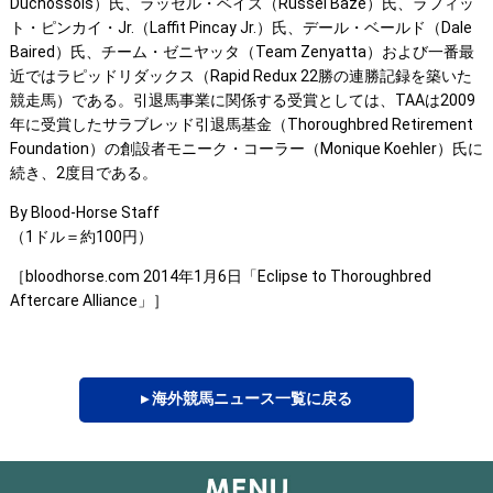
Duchossois）氏、ラッセル・ベイズ（Russel Baze）氏、ラフィッ
ト・ピンカイ・Jr.（Laffit Pincay Jr.）氏、デール・ベールド（Dale
Baired）氏、チーム・ゼニヤッタ（Team Zenyatta）および一番最
近ではラピッドリダックス（Rapid Redux 22勝の連勝記録を築いた
競走馬）である。引退馬事業に関係する受賞としては、TAAは2009
年に受賞したサラブレッド引退馬基金（Thoroughbred Retirement
Foundation）の創設者モニーク・コーラー（Monique Koehler）氏に
続き、2度目である。
By Blood-Horse Staff
（1ドル＝約100円）
［bloodhorse.com 2014年1月6日「Eclipse to Thoroughbred
Aftercare Alliance」］
▸ 海外競馬ニュース一覧に戻る