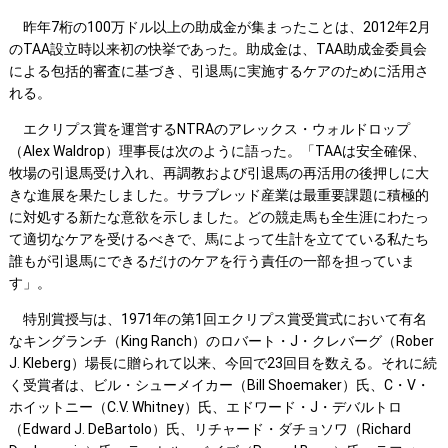
昨年7桁の100万ドル以上の助成金が集まったことは、2012年2月
のTAA設立時以来初の快挙であった。助成金は、TAA助成金委員会
による包括的審査に基づき、引退馬に実施するケアのために活用さ
れる。
エクリプス賞を運営するNTRAのアレックス・ウォルドロップ
（Alex Waldrop）理事長は次のように語った。「TAAは安全確保、
牧場の引退馬受け入れ、再調教および引退馬の再活用の後押しに大
きな進展を果たしました。サラブレッド産業は最重要課題に積極的
に対処する新たな意欲を示しました。どの競走馬も全生涯にわたっ
て適切なケアを受けるべきで、馬によって生計を立てている私たち
誰もが引退馬にできるだけのケアを行う責任の一部を担っていま
す」。
特別賞授与は、1971年の第1回エクリプス賞受賞式において有名
なキングランチ（King Ranch）のロバート・J・クレバーグ（Rober
J. Kleberg）場長に贈られて以来、今回で23回目を数える。それに続
く受賞者は、ビル・シューメイカー（Bill Shoemaker）氏、C・V・
ホイットニー（C.V. Whitney）氏、エドワード・J・デバルトロ
（Edward J. DeBartolo）氏、リチャード・ダチョソワ（Richard