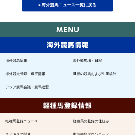
▸ 海外競馬ニュース一覧に戻る
海外競馬情報
海外競馬場・日程
海外競走登録・遠征情報
世界の競馬および生産統計
アジア競馬会議・競馬連盟
軽種馬登録ニュース
軽種馬の登録の仕組み
ユビキタス関連
申請書類ダウンロード