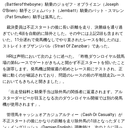
（Battleroftheboyne）騎乗のジョゼフ・オブライエン（Joseph
O’Brien）騎手とジェムバット（Jembatt）騎乗のパット・スマレン
（Pat Smullen）騎手は落馬した。
裁決委員は不正スタートの後に長い距離を走り、決勝線を通り過
ぎていた4頭を自動的に除外とした。その中には上記2頭も含まれて
いた。11分遅れで発馬機なしでやり直されたレースを制したのは、
ストレイトオブザンジバル（Strait Of Zanzibar）であった。
HRIは声明において次のように述べた。「昨晩ダウンロイヤル競馬
場の第6レースでゲートがきちんと開かず不正スタートを招いたこと
を謝罪します。発馬機は開催週の初めとレース前にテストされ、正
確に動くのが確認されており、問題のレースの前の平地競走2レース
においてもきちんと開きました」。
「出走登録料と騎乗手当は除外馬の関係者に返還されます。アル
スターダービーが目玉となる次のダウンロイヤル開催では別の発馬
機が使用されます」。
管理馬キャッシュオアカジュアルティー（Cash Or Casualty）が
不正スタートの後にかなりの距離を走り除外馬の1頭となったダミア
ン・イングリッシュ（Damian English）調教師は、次のように語っ