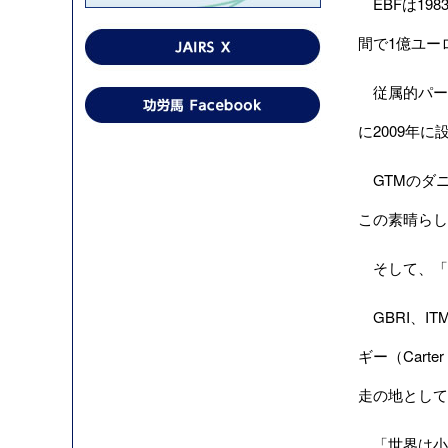
EBFは198
間で1億ユー
従属的パー
に2009年に
GTMのダニ
この素晴らし
そして、「
GBRI、I
ギー（Car
走の地として
「世界は小