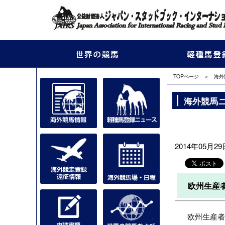
TOPページ
＞
海外
海外競馬
2014年05月29日
欧州生産
欧州生産者基金