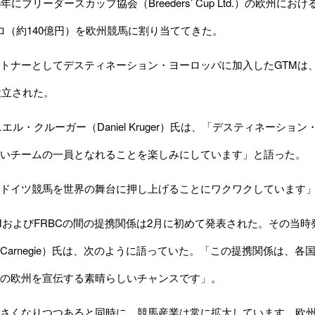
3年に
ブリーダースカップ協会（Breeders’ Cup Ltd.）
の欧州におけ
ロ（約140億円）を欧州競馬に割り当ててきた。
トナーとしてデスティネーション・ヨーロッパに加入したGTMは
設立された。
エル・クルーガー（Daniel Kruger）氏は、「デスティネーシ
いチームの一員となれることを楽しみにしています」と語った。
ドイツ競馬を世界の舞台に押し上げることにワクワクしています」
TMおよびFRBCの間の提携関係は2月に初めて発表された。その当
ter Carnegie）氏は、次のように語っていた。「この提携関係
の欧州を宣伝する素晴らしいチャンスです」。
さくなりつつあると同時に、競馬産業は常に拡大しています。欧州