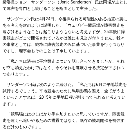
締委員ジョン・サンダーソン（Jonjo Sanderson）氏は同場が主とし
て障害を専門とし続けることを断固として主張した。
サンダーソン氏は4月24日、今後採られる可能性のある措置の裏に
ある考えを次のように説明した。「ウェザビー競馬場が障害競走を
遠ざけるようなことは起こりようもないと考えますが、25年後に障
害競走がどこで開催されているかは誰にも見当が付きません。我々
の事業としては、純粋に障害競走のみに基づいた事業を行うつもり
ですし、理事会もそのことは了承しています」。
「私たちは過去に平地競走について話し合ってきましたが、それ
が立ち消えたわけではなく、今やそれを進展させる決定が下されつ
つあります」。
サンダーソン氏は次のように続けた。「私たちは6月に平地競走を
試行するでしょう。平地競走のために馬場形態を整え、全てがうま
くいったとすれば、2015年に平地日程が割り当てられると考えてい
ます」。
「競馬場には少しばかり手を加えたいと思っていますが、障害競
走を遠くへ追いやるための措置ではなく、既存の競馬開催を補強す
るだけのものです」。