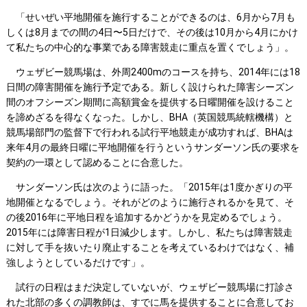
「せいぜい平地開催を施行することができるのは、6月から7月も
しくは8月までの間の4日〜5日だけで、その後は10月から4月にかけ
て私たちの中心的な事業である障害競走に重点を置くでしょう」。
ウェザビー競馬場は、外周2400mのコースを持ち、2014年には18
日間の障害開催を施行予定である。新しく設けられた障害シーズン
間のオフシーズン期間に高額賞金を提供する日曜開催を設けること
を諦めざるを得なくなった。しかし、BHA（英国競馬統轄機構）と
競馬場部門の監督下で行われる試行平地競走が成功すれば、BHAは
来年4月の最終日曜に平地開催を行うというサンダーソン氏の要求を
契約の一環として認めることに合意した。
サンダーソン氏は次のように語った。「2015年は1度かぎりの平
地開催となるでしょう。それがどのように施行されるかを見て、そ
の後2016年に平地日程を追加するかどうかを見定めるでしょう。
2015年には障害日程が1日減少します。しかし、私たちは障害競走
に対して手を抜いたり廃止することを考えているわけではなく、補
強しようとしているだけです」。
試行の日程はまだ決定していないが、ウェザビー競馬場に打診さ
れた北部の多くの調教師は、すでに馬を提供することに合意してお