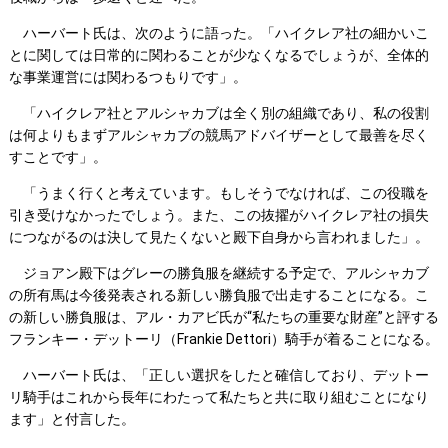
ハーバート氏は、次のように語った。「ハイクレア社の細かいこ
とに関しては日常的に関わることが少なくなるでしょうが、全体的
な事業運営には関わるつもりです」。
「ハイクレア社とアルシャカブは全く別の組織であり、私の役割
は何よりもまずアルシャカブの競馬アドバイザーとして最善を尽く
すことです」。
「うまく行くと考えています。もしそうでなければ、この役職を
引き受けなかったでしょう。また、この抜擢がハイクレア社の損失
につながるのは決して見たくないと殿下自身から言われました」。
ジョアン殿下はグレーの勝負服を継続する予定で、アルシャカブ
の所有馬は今後発表される新しい勝負服で出走することになる。こ
の新しい勝負服は、アル・カアビ氏が“私たちの重要な財産”と評する
フランキー・デットーリ（Frankie Dettori）騎手が着ることになる。
ハーバート氏は、「正しい選択をしたと確信しており、デットー
リ騎手はこれから長年にわたって私たちと共に取り組むことになり
ます」と付言した。