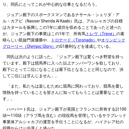
り、同氏にとってこれが中心的な仕事となるだろう。
ジョアン殿下のスポークスマンであるナサール・シェリダ・ア
ル・カアビ（Nasser Sherida Al Kaabi）氏は、アルシャカブの目標
はカタールを振興しこの1年に成功を収めることであったと述べた
が、ジョアン殿下の事業はこの1年で、所有馬
トレヴ（Treve）
の素
晴らしい凱旋門賞優勝や、
トロナード（Toronado）
や
オリンピック
グローリー（Olympic Glory）
のG1勝利などを達成している。
同氏は次のように語った。「ジョアン殿下は驚くべき野望を持っ
ています。殿下は競馬界に入った以上ナンバーワンを欲しており、
殿下にとって二位になることは最下位となることと同じなので、決
して二位には甘んじません」。
「また、私たちは楽しむために競馬に関わっており、競馬を愛し
情熱を持っていることを皆さんに知ってもらうことは重要なことで
す」。
ハーバート氏は、ジョアン殿下が英国とフランスに所有する計100
頭〜110頭（アラブ馬を含む）の現役馬を管理しているサラブレッド
事業体アルシャカブの運営を手伝うことになるが、ハイクレア社の
役職からは一歩退くと述べた。