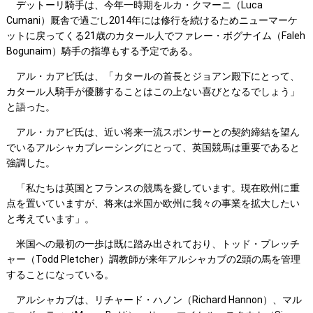
デットーリ騎手は、今年一時期をルカ・クマーニ（Luca
Cumani）厩舎で過ごし2014年には修行を続けるためニューマーケ
ットに戻ってくる21歳のカタール人でファレー・ボグナイム（Faleh
Bogunaim）騎手の指導もする予定である。
アル・カアビ氏は、「カタールの首長とジョアン殿下にとって、
カタール人騎手が優勝することはこの上ない喜びとなるでしょう」
と語った。
アル・カアビ氏は、近い将来一流スポンサーとの契約締結を望ん
でいるアルシャカブレーシングにとって、英国競馬は重要であると
強調した。
「私たちは英国とフランスの競馬を愛しています。現在欧州に重
点を置いていますが、将来は米国か欧州に我々の事業を拡大したい
と考えています」。
米国への最初の一歩は既に踏み出されており、トッド・プレッチ
ャー（Todd Pletcher）調教師が来年アルシャカブの2頭の馬を管理
することになっている。
アルシャカブは、リチャード・ハノン（Richard Hannon）、マル