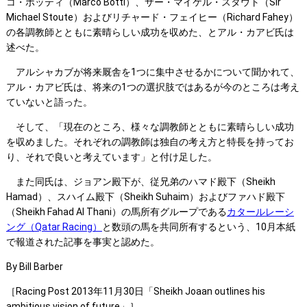
コ・ボッティ（Marco Botti）、サー・マイケル・スタウト（Sir
Michael Stoute）およびリチャード・フェイヒー（Richard Fahey）
の各調教師とともに素晴らしい成功を収めた、とアル・カアビ氏は
述べた。
アルシャカブが将来厩舎を1つに集中させるかについて聞かれて、
アル・カアビ氏は、将来の1つの選択肢ではあるが今のところは考え
ていないと語った。
そして、「現在のところ、様々な調教師とともに素晴らしい成功
を収めました。それぞれの調教師は独自の考え方と特長を持ってお
り、それで良いと考えています」と付け足した。
また同氏は、ジョアン殿下が、従兄弟のハマド殿下（Sheikh
Hamad）、スハイム殿下（Sheikh Suhaim）およびファハド殿下
（Sheikh Fahad Al Thani）の馬所有グループである
カタールレーシ
ング（Qatar Racing）
と数頭の馬を共同所有するという、10月本紙
で報道された記事を事実と認めた。
By Bill Barber
［Racing Post 2013年11月30日「Sheikh Joaan outlines his
ambitious vision of future」］