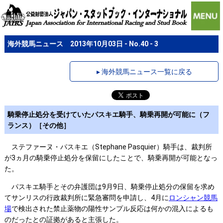
海外競馬ニュース 2013年10月03日 - No.40 - 3
▸ 海外競馬ニュース一覧に戻る
騎乗停止処分を受けていたパスキエ騎手、騎乗再開が可能に（フ
ランス）［その他］
ステファーヌ・パスキエ（Stephane Pasquier）騎手は、裁判所
が3ヵ月の騎乗停止処分を保留にしたことで、騎乗再開が可能となっ
た。
パスキエ騎手とその弁護団は9月9日、騎乗停止処分の保留を求め
てサンリスの行政裁判所に緊急審問を申請し、4月に
ロンシャン競馬
場
で検出された禁止薬物の陽性サンプル反応は何かの混入によるも
のだったとの証拠があると主張した。