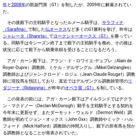
年
と
2008年
の凱旋門賞（G1）を制したが、2009年に解雇されてい
た。
その後殿下の主戦騎手となったルメール騎手は、
サラフィナ
（Sarafina）
で制した
仏オークス
など多くのG1勝利を挙げ、昨年は
シャレータ（Shareta）
で
ヨークシャーオークス（G1）
を勝ってい
る。同騎手は今シーズン終了まで殿下の主戦騎手を務め、その後は
状況に応じて殿下から騎乗依頼を受けることになるだろう。
アガ・カーン殿下は、アラン・ド・ロワイエ-デュプレ（Alain de
Royer-Dupre）調教師、ミケル・デルザングル（Mikel Delzangles）
調教師およびジャン-クロード・ロジェ（Jean-Claude Rouget）調教
師に現役馬を預託しており、直近ではデルザングル調教師管理の
リ
ダジーナ（Ridasiyna）
が昨年の
オペラ賞（G1）
を制している。
この発表の前には、アガ・カーン殿下はアイルランドではデクラ
ン・マクドノー（Declan McDonogh）騎手を主戦騎手とする契約を
今年末に更新せず、またダーモット・ウェルド（Dermot Weld）調
教師が初めてジョン・オックス（John Oxx）調教師やミック・ハル
フォード（Mick Halford）調教師の仲間入りし、殿下の所有馬を預か
る調教師となることが発表されていた。