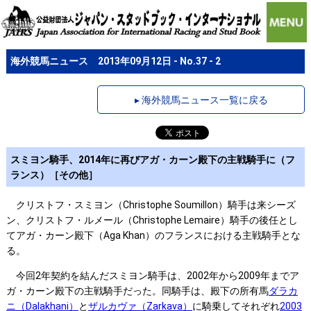
海外競馬ニュース 2013年09月12日 - No.37 - 2
▸ 海外競馬ニュース一覧に戻る
スミヨン騎手、2014年に再びアガ・カーン殿下の主戦騎手に（フ
ランス）［その他］
クリストフ・スミヨン（Christophe Soumillon）騎手は来シーズ
ン、クリストフ・ルメール（Christophe Lemaire）騎手の後任とし
てアガ・カーン殿下（Aga Khan）のフランスにおける主戦騎手とな
る。
今回2年契約を結んだスミヨン騎手は、2002年から2009年までア
ガ・カーン殿下の主戦騎手だった。同騎手は、殿下の所有馬
ダラカ
ニ（Dalakhani）
と
ザルカヴァ（Zarkava）
に騎乗してそれぞれ
2003