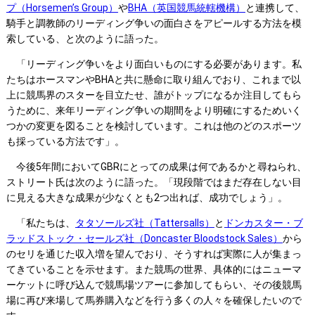
プ（Horsemen’s Group）
や
BHA（英国競馬統轄機構）
と連携して、
騎手と調教師のリーディング争いの面白さをアピールする方法を模
索している、と次のように語った。
「リーディング争いをより面白いものにする必要があります。私
たちはホースマンやBHAと共に懸命に取り組んでおり、これまで以
上に競馬界のスターを目立たせ、誰がトップになるか注目してもら
うために、来年リーディング争いの期間をより明確にするためいく
つかの変更を図ることを検討しています。これは他のどのスポーツ
も採っている方法です」。
今後5年間においてGBRにとっての成果は何であるかと尋ねられ、
ストリート氏は次のように語った。「現段階ではまだ存在しない目
に見える大きな成果が少なくとも2つ出れば、成功でしょう」。
「私たちは、
タタソールズ社（Tattersalls）
と
ドンカスター・ブ
ラッドストック・セールズ社（Doncaster Bloodstock Sales）
から
のセリを通じた収入増を望んでおり、そうすれば実際に人が集まっ
てきていることを示せます。また競馬の世界、具体的にはニューマ
ーケットに呼び込んで競馬場ツアーに参加してもらい、その後競馬
場に再び来場して馬券購入などを行う多くの人々を確保したいので