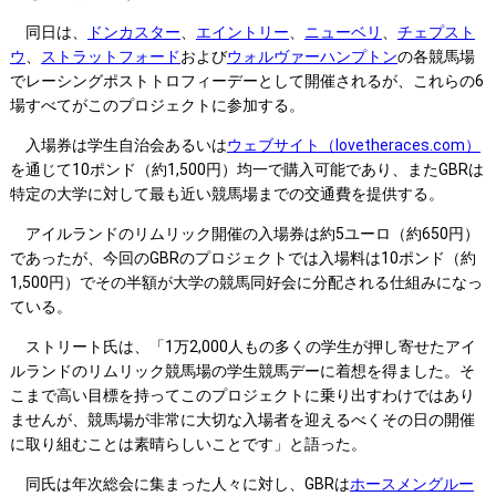
同日は、
ドンカスター
、
エイントリー
、
ニューベリ
、
チェプスト
ウ
、
ストラットフォード
および
ウォルヴァーハンプトン
の各競馬場
でレーシングポストトロフィーデーとして開催されるが、これらの6
場すべてがこのプロジェクトに参加する。
入場券は学生自治会あるいは
ウェブサイト（lovetheraces.com）
を通じて10ポンド（約1,500円）均一で購入可能であり、またGBRは
特定の大学に対して最も近い競馬場までの交通費を提供する。
アイルランドのリムリック開催の入場券は約5ユーロ（約650円）
であったが、今回のGBRのプロジェクトでは入場料は10ポンド（約
1,500円）でその半額が大学の競馬同好会に分配される仕組みになっ
ている。
ストリート氏は、「1万2,000人もの多くの学生が押し寄せたアイ
ルランドのリムリック競馬場の学生競馬デーに着想を得ました。そ
こまで高い目標を持ってこのプロジェクトに乗り出すわけではあり
ませんが、競馬場が非常に大切な入場者を迎えるべくその日の開催
に取り組むことは素晴らしいことです」と語った。
同氏は年次総会に集まった人々に対し、GBRは
ホースメングルー