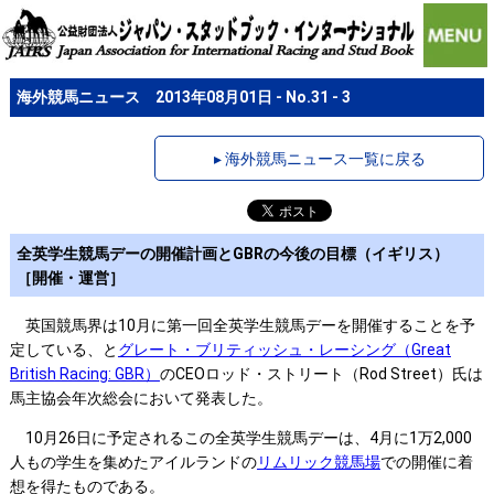
海外競馬ニュース 2013年08月01日 - No.31 - 3
▸ 海外競馬ニュース一覧に戻る
全英学生競馬デーの開催計画とGBRの今後の目標（イギリス）
［開催・運営］
英国競馬界は10月に第一回全英学生競馬デーを開催することを予
定している、と
グレート・ブリティッシュ・レーシング（Great
British Racing: GBR）
のCEOロッド・ストリート（Rod Street）氏は
馬主協会年次総会において発表した。
10月26日に予定されるこの全英学生競馬デーは、4月に1万2,000
人もの学生を集めたアイルランドの
リムリック競馬場
での開催に着
想を得たものである。