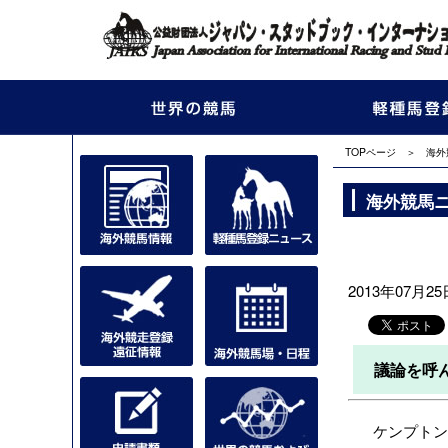
TOPページ
＞
海外
海外競馬
2013年07月25日
議論を呼
ケンプトン