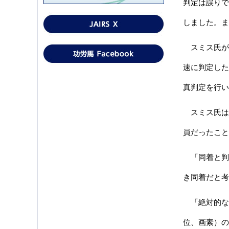
判定は誤りで
しました。ま
スミス氏が誤
速に判定した
真判定を行い
スミス氏は
員だったことの
「同着と判
き同着だと考
「絶対的な
位、画素）の