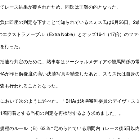
てレース結果が覆されたため、同氏は非難の的となった。
に即座の判定を下すことで知られているスミス氏は6月26日、2歳
エクストラノーブル（Extra Noble）とオッズ16-1（17倍）のファイ
を行った。
拙速な判定のために、賭事客はソーシャルメディアや競馬関係の電
HAが昨日解像度の高い決勝写真を精査したあと、スミス氏は自身
査も行われることとなった。
において次のように述べた。「BHAは決勝審判委員のデイヴ・ス
1着同着とする当初の判定を再検討するよう求めました」。
程のルール（B）62.2に定められている期間内（レース後5日以