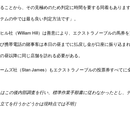
ることから、その見極めのため判定に時間を要する同着もありま
テムの中では最も良い判定方法です」。
社（William Hill）
は善意により、エクストラノーブルの馬券を
び携帯電話の賭事客は本日の昼までに払戻し金が口座に振り込ま
の昼以降に同じ店舗を訪れる必要がある。
ムズ社（Stan James）
もエクストラノーブルの投票券すべてに
Aはこの後内部調査を行い、標準作業手順書に従わなかったとし、
立てを行うかどうかは現時点では不明］