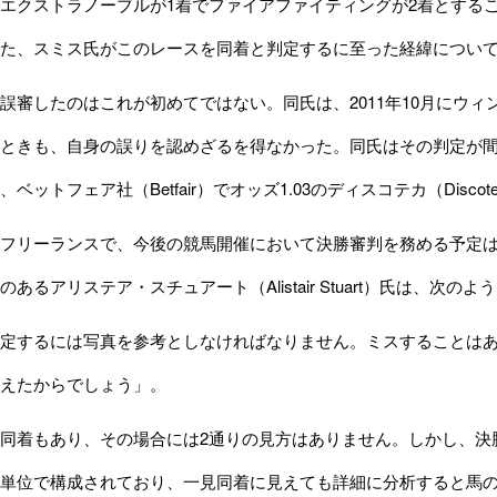
エクストラノーブルが1着でファイアファイティングが2着とするこ
た、スミス氏がこのレースを同着と判定するに至った経緯につい
審したのはこれが初めてではない。同氏は、2011年10月に
ウィ
ときも、自身の誤りを認めざるを得なかった。同氏はその判定が
、
ベットフェア社（Betfair）
でオッズ1.03のディスコテカ（Disc
フリーランスで、今後の競馬開催において決勝審判を務める予定は
あるアリステア・スチュアート（Alistair Stuart）氏は、次
定するには写真を参考としなければなりません。ミスすることはあ
えたからでしょう」。
同着もあり、その場合には2通りの見方はありません。しかし、決
単位で構成されており、一見同着に見えても詳細に分析すると馬