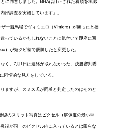
とに同意しました。BHAは訂正された着順を承認
て内部調査を実施しています」。
ンザー競馬場
でヴィミエロ（Vimiero）が勝ったと拙
間違っているかもしれないことに気付いて即座に写
oteca）が短クビ差で優勝したと変更した。
なく、7月1日は連絡が取れなかった。決勝審判委
のように同情的な見方をしている。
りますが、スミス氏が同着と判定したのはそのと
勝線のスリット写真はピクセル（解像度の最小単
の鼻端が同一のピクセル内に入っているとは限らな