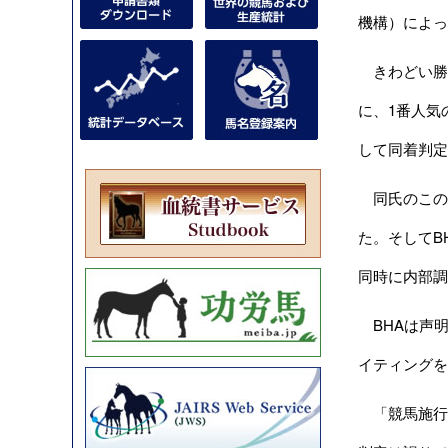
機構）
によっ
きわどい勝負
に、1番人気の
して同着判定
同氏のこの
た。そしてB
同時に内部調
BHAは声明
イティングを
「競馬施行規