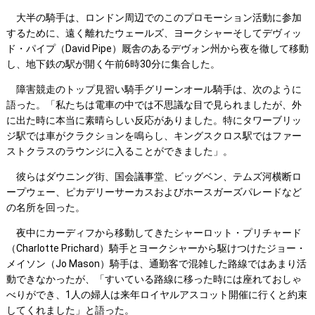
大半の騎手は、ロンドン周辺でのこのプロモーション活動に参加
するために、遠く離れたウェールズ、ヨークシャーそしてデヴィッ
ド・パイプ（David Pipe）厩舎のあるデヴォン州から夜を徹して移動
し、地下鉄の駅が開く午前6時30分に集合した。
障害競走のトップ見習い騎手グリーンオール騎手は、次のように
語った。「私たちは電車の中では不思議な目で見られましたが、外
に出た時に本当に素晴らしい反応がありました。特にタワーブリッ
ジ駅では車がクラクションを鳴らし、キングスクロス駅ではファー
ストクラスのラウンジに入ることができました」。
彼らはダウニング街、国会議事堂、ビッグベン、テムズ河横断ロ
ープウェー、ピカデリーサーカスおよびホースガーズパレードなど
の名所を回った。
夜中にカーディフから移動してきたシャーロット・プリチャード
（Charlotte Prichard）騎手とヨークシャーから駆けつけたジョー・
メイソン（Jo Mason）騎手は、通勤客で混雑した路線ではあまり活
動できなかったが、「すいている路線に移った時には座れておしゃ
べりができ、1人の婦人は来年ロイヤルアスコット開催に行くと約束
してくれました」と語った。