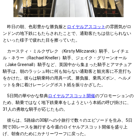
昨日の朝、色彩豊かな勝負服と
ロイヤルアスコット
の雰囲気がロ
ンドンの地下鉄にもたらされたことで、通勤客たちは信じられない
といった様子で疲れた目を擦っていた。
カースティ・ミルクザレク （Kirsty Milczarek）騎手、レイチェ
ル・ネラー（Rachael Kneller）騎手、ジェイク・グリーンオール
（Jake Greenall）騎手など、英国中から集まった騎手とアマチュア
騎手は、朝のラッシュ時に何も知らない通勤客と観光客に不意打ち
をかけた。彼らは騎乗時の用具一式、勝負服、乗馬ズボン、ヘルメ
ットを身に着けレーシングポスト紙を振りかざした。
5日間の華やかな祭典
ロイヤルアスコット開催
のプロモーションの
ため、騎乗ではなく地下鉄乗車をしようという本紙の呼び掛けに、
31人の勇敢な騎手が応じたもの。
彼らは、5路線の30駅への小旅行で数々のエピソードを生み、5日
間で30レースを施行する今週のロイヤルアスコット開催を盛り上
げ、朝食のためにカナリーワーフに戻った。