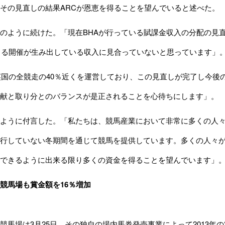
その見直しの結果ARCが恩恵を得ることを望んでいると述べた。
ように続けた。「現在BHAが行っている賦課金収入の分配の見直
よる開催が生み出している収入に見合っていないと思っています」
国の全競走の40％近くを運営しており、この見直しが完了し今後
献と取り分とのバランスが是正されることを心待ちにします」。
ように付言した。「私たちは、競馬産業において非常に多くの人々
行していない冬期間を通じて競馬を提供しています。多くの人々が
できるように出来る限り多くの資金を得ることを望んでいます」
競馬場も賞金額を16％増加
馬場は3月25日、その独自の場内馬券発売事業によって2013年