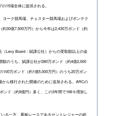
ープの15場全体に提供される。
ト競馬場、ヨーク競馬場、チェスター競馬場およびポンテク
30億7,500万円）から今年は2,430万ポンド（約
社（Levy Board：賦課公社）からの受取額以上の金
額のうち、賦課公社が280万ポンド（約4億2,000
100万ポンド（約1億5,000万円）のうち20万ポン
馬場から移行された開催のために追加される。ARCの
0万ポンド（約9億円）多く、この3年間で166％増加し
なっている一方、看板レースであるセントレジャーの総