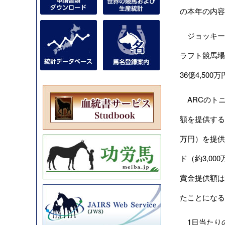
の本年の内容
ジョッキークラ
ラフト競馬場
36億4,50
ARCのトニー
額を提供する
万円）を提供し
ド（約3,0
賞金提供額は現
たことになる
1日当たりの