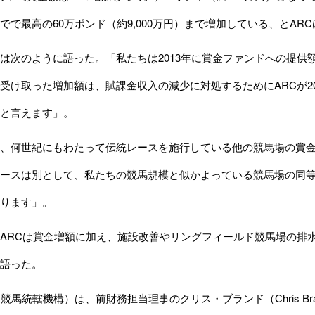
でで最高の60万ポンド（約9,000万円）まで増加している、とAR
次のように語った。「私たちは2013年に賞金ファンドへの提供
受け取った増加額は、賦課金収入の減少に対処するためにARCが20
と言えます」。
、何世紀にもわたって伝統レースを施行している他の競馬場の賞金
ースは別として、私たちの競馬規模と似かよっている競馬場の同等
ります」。
ARCは賞金増額に加え、施設改善やリングフィールド競馬場の排
語った。
競馬統轄機構）は、前財務担当理事のクリス・ブランド（Chris B