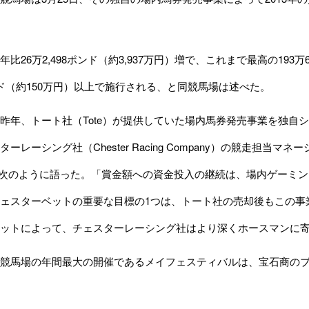
26万2,498ポンド（約3,937万円）増で、これまで最高の193万6
ド（約150万円）以上で施行される、と同競馬場は述べた。
年、トート社（Tote）が提供していた場内馬券発売事業を独自システ
ーレーシング社（Chester Racing Company）の競走担当マ
）氏は次のように語った。「賞金額への資金投入の継続は、場内ゲー
ェスターベットの重要な目標の1つは、トート社の売却後もこの事
ットによって、チェスターレーシング社はより深くホースマンに
馬場の年間最大の開催であるメイフェスティバルは、宝石商のブード