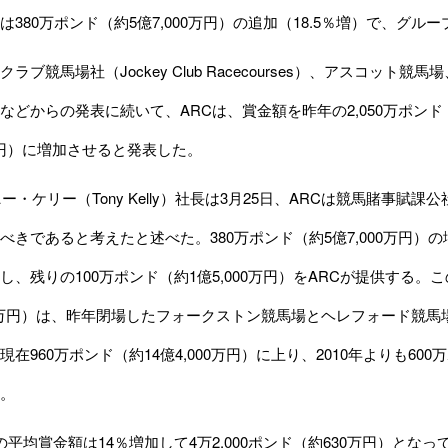
は380万ポンド（約5億7,000万円）の追加（18.5％増）で、グル
ブ競馬場社（Jockey Club Racecourses）、アスコッ
などからの発表に続いて、ARCは、賞金額を昨年の2,050万ポンド（約
0万円）に増加させると発表した。
・ケリー（Tony Kelly）社長は3月25日、ARCは競馬賭事賦課公
べきであると考えたと述べた。380万ポンド（約5億7,000万円）の増
、残りの100万ポンド（約1億5,000万円）をARCが提供する。この
00万円）は、昨年閉場したフォークストン競馬場とヘレフォード競
在960万ポンド（約14億4,000万円）に上り、2010年よりも60
。
平均賞金額は14％増加して4万2,000ポンド（約630万円）と