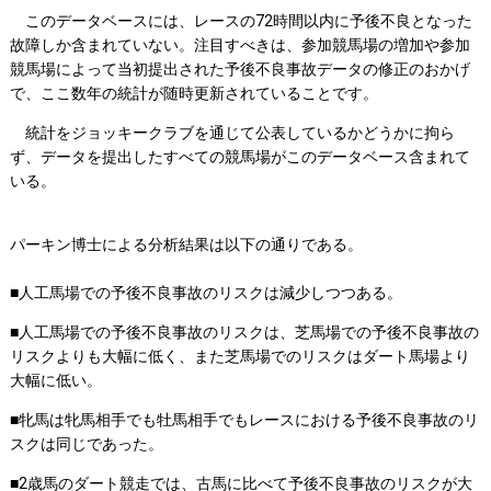
このデータベースには、レースの72時間以内に予後不良となった
故障しか含まれていない。注目すべきは、参加競馬場の増加や参加
競馬場によって当初提出された予後不良事故データの修正のおかげ
で、ここ数年の統計が随時更新されていることです。
統計をジョッキークラブを通じて公表しているかどうかに拘ら
ず、データを提出したすべての競馬場がこのデータベース含まれて
いる。
パーキン博士による分析結果は以下の通りである。
■人工馬場での予後不良事故のリスクは減少しつつある。
■人工馬場での予後不良事故のリスクは、芝馬場での予後不良事故の
リスクよりも大幅に低く、また芝馬場でのリスクはダート馬場より
大幅に低い。
■牝馬は牝馬相手でも牡馬相手でもレースにおける予後不良事故のリ
スクは同じであった。
■2歳馬のダート競走では、古馬に比べて予後不良事故のリスクが大