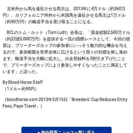
北米外から馬を遠征させる馬主は、2013年に4万ドル（約360万
円）、カリフォルニア州外から米国馬を遠征させる馬主は1万ドル
（約90万円）の輸送手当を受け取ることになる。
BCLのトム・ルット（Tom Ludt）会長は、「賞金総額2,500万ドル
（約22億5,000万円）を提供する一流の国際レースとして、今回の措
置は、ブリーダーズカップの参加者にいっそう魅力的な機会を与え
るので、参加範囲を世界全体に広げるという我々の目標を推し進め
ます。輸送手当を大幅に拡大し、出走登録料を3割引き下げたこと
で、ブリーダーズカップにより参加しやすくなったことに満足して
います」と語った。
By Blood-Horse Staff
（1ドル＝約90円）
［bloodhorse.com 2013年3月15日「Breeders' Cup Reduces Entry
Fees, Pays Travel」］
▸ 海外競馬ニュース一覧に戻る