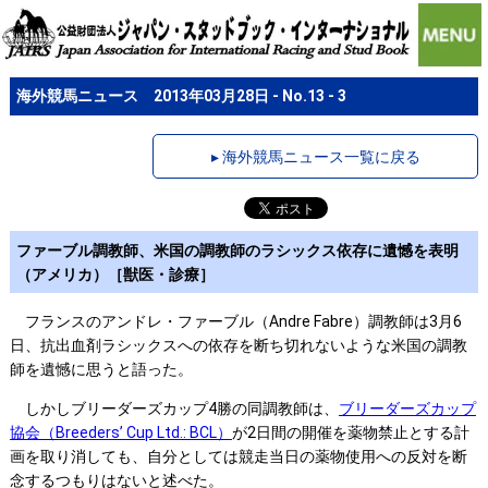
海外競馬ニュース 2013年03月28日 - No.13 - 3
▸ 海外競馬ニュース一覧に戻る
ファーブル調教師、米国の調教師のラシックス依存に遺憾を表明
（アメリカ）［獣医・診療］
フランスのアンドレ・ファーブル（Andre Fabre）調教師は3月6
日、抗出血剤ラシックスへの依存を断ち切れないような米国の調教
師を遺憾に思うと語った。
しかしブリーダーズカップ4勝の同調教師は、
ブリーダーズカップ
協会（Breeders’ Cup Ltd.: BCL）
が2日間の開催を薬物禁止とする計
画を取り消しても、自分としては競走当日の薬物使用への反対を断
念するつもりはないと述べた。