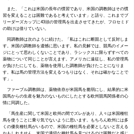
また、「これは米国の長年の慣習であり、米国の調教師はその慣
習を変えることは困難であると考えています」と語り、これまでブ
リーダーズカップに43頭の管理馬を出走させてきたが、フロセミド
の助けは借りていない。
同調教師は次のように続けた。「私はこれに断固として反対しま
す。米国の調教師を遺憾に思います。私の見解では、競馬のイメー
ジにとって思わしくないことであり、ラシックスに限らずすべての
薬物について同じことが言えます。アメリカに遠征し、私の管理馬
が負けたにしても、薬物を使用した調教師が負けたことになりま
す。私は馬の管理方法を変えるつもりはなく、それは確かなことで
す」。
ファーブル調教師は、薬物依存が米国馬を脆弱にし、結果的に米
国馬からの生産を魅力のないものにしたとする欧州競馬関係者の心
情に同調した。
「馬生産に関して米国と欧州の間でズレがあり、人々は米国種牡
馬を使うことに乗り気でないように思います。もちろん欧州には多
くの優良種牡馬がいるので、米国の種牡馬を必要としないと言える
かもしれません。米国で適切な種牡馬を見つけるのは困難だと感じ