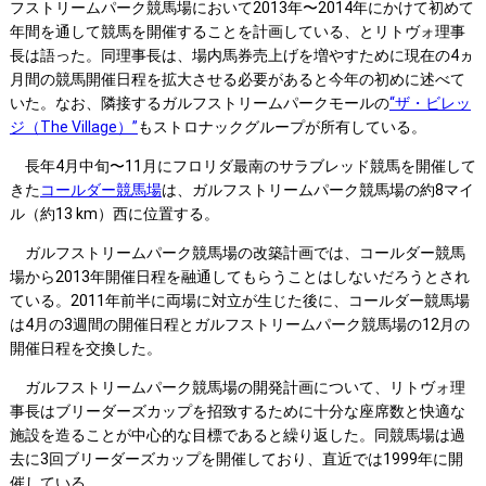
フストリームパーク競馬場において2013年〜2014年にかけて初めて
年間を通して競馬を開催することを計画している、とリトヴォ理事
長は語った。同理事長は、場内馬券売上げを増やすために現在の4ヵ
月間の競馬開催日程を拡大させる必要があると今年の初めに述べて
いた。なお、隣接するガルフストリームパークモールの
“ザ・ビレッ
ジ（The Village）”
もストロナックグループが所有している。
長年4月中旬〜11月にフロリダ最南のサラブレッド競馬を開催して
きた
コールダー競馬場
は、ガルフストリームパーク競馬場の約8マイ
ル（約13 km）西に位置する。
ガルフストリームパーク競馬場の改築計画では、コールダー競馬
場から2013年開催日程を融通してもらうことはしないだろうとされ
ている。2011年前半に両場に対立が生じた後に、コールダー競馬場
は4月の3週間の開催日程とガルフストリームパーク競馬場の12月の
開催日程を交換した。
ガルフストリームパーク競馬場の開発計画について、リトヴォ理
事長はブリーダーズカップを招致するために十分な座席数と快適な
施設を造ることが中心的な目標であると繰り返した。同競馬場は過
去に3回ブリーダーズカップを開催しており、直近では1999年に開
催している。