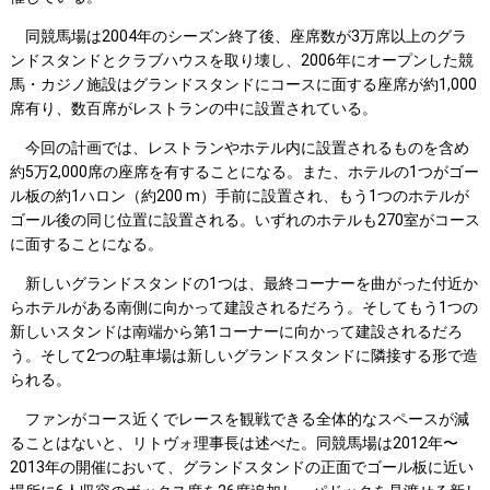
同競馬場は2004年のシーズン終了後、座席数が3万席以上のグラ
ンドスタンドとクラブハウスを取り壊し、2006年にオープンした競
馬・カジノ施設はグランドスタンドにコースに面する座席が約1,000
席有り、数百席がレストランの中に設置されている。
今回の計画では、レストランやホテル内に設置されるものを含め
約5万2,000席の座席を有することになる。また、ホテルの1つがゴー
ル板の約1ハロン（約200 m）手前に設置され、もう1つのホテルが
ゴール後の同じ位置に設置される。いずれのホテルも270室がコース
に面することになる。
新しいグランドスタンドの1つは、最終コーナーを曲がった付近か
らホテルがある南側に向かって建設されるだろう。そしてもう1つの
新しいスタンドは南端から第1コーナーに向かって建設されるだろ
う。そして2つの駐車場は新しいグランドスタンドに隣接する形で造
られる。
ファンがコース近くでレースを観戦できる全体的なスペースが減
ることはないと、リトヴォ理事長は述べた。同競馬場は2012年〜
2013年の開催において、グランドスタンドの正面でゴール板に近い