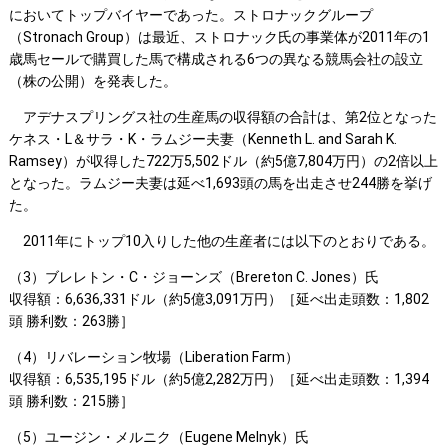
においてトップバイヤーであった。ストロナックグループ
（Stronach Group）は最近、ストロナック氏の事業体が2011年の1
歳馬セールで購買した馬で構成される6つの異なる競馬会社の設立
（株の公開）を発表した。
アデナスプリングス社の生産馬の収得額の合計は、第2位となった
ケネス・L＆サラ・K・ラムジー夫妻（Kenneth L. and Sarah K.
Ramsey）が収得した722万5,502ドル（約5億7,804万円）の2倍以上
となった。ラムジー夫妻は延べ1,693頭の馬を出走させ244勝を挙げ
た。
2011年にトップ10入りした他の生産者には以下のとおりである。
（3）ブレレトン・C・ジョーンズ（Brereton C. Jones）氏
収得額：6,636,331ドル（約5億3,091万円）［延べ出走頭数：1,802
頭 勝利数：263勝］
（4）リバレーション牧場（Liberation Farm）
収得額：6,535,195ドル（約5億2,282万円）［延べ出走頭数：1,394
頭 勝利数：215勝］
（5）ユージン・メルニク（Eugene Melnyk）氏