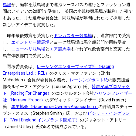
馬場
が、顧客を競馬場まで運ぶレースバスの運行とファッション週
間のアイデアの2部門で受賞し、英国の小規模競馬場が勝利した夜で
もあった。また選考委員会は、同競馬場が年間にわたって採用した
新しいアイデアを賞賛した。
昨年最優秀賞を受賞した
ドンカスター競馬場
は、運営部門で受賞
し、
エイントリー競馬場
とヨーク競馬場は馬全般部門で同時受賞
し、
ニューベリ競馬場
と
エア競馬場
もそれぞれ飲食部門と充実した
馬主体験部門で受賞した。
選考委員会は、
レーシングエンタープライズ社（Racing
Enterprises Ltd.：REL）
のクリス・マクファデン（Chris
McFadden）会長が委員長を務め、
レーシングポスト紙
の販売担当
部長ルイーズ・アグラン（Louise Agran）氏、
競馬変革プロジェク
ト（Racing For Change）
のコンサルタント会社
ハリソンフレイザー
社（Harrison:Fraser）
のデヴィッド・フレイザー（David Fraser）
氏、
馬主協会（Racehorse Owners Association）
の評議員スティー
ブン・スミス（Stephen Smith）氏、および
ビジット・イングラン
ド（Visit England イングランド観光庁）
のジャネット・アトリー
（Janet Uttley）氏の5名で構成されている。