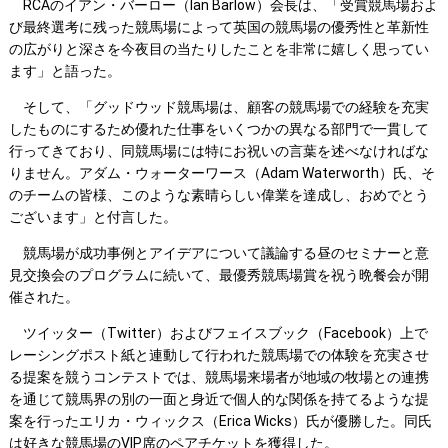
RCAのイアン・バーロー（Ian Barlow）会長は、「受賞競馬場およ
び最終選考に残った競馬場によって英国の競馬場の優秀性と革新性
の広がりと深さを今夜目の当たりしたことを非常に嬉しく思ってい
ます」と語った。
そして、「グッドウッド競馬場は、顧客の競馬場での経験を充実
したものにするため優れた仕事をいくつかの異なる部門で一貫して
行ってきており、同競馬場には特にお祝いの言葉を述べなければな
りません。アダム・ウォーターワース（Adam Waterworth）氏、そ
のチームの皆様、このような素晴らしい偉業を達成し、おめでとう
ございます」と付言した。
競馬場が成功事例とアイデアについて議論する昼のセミナーと意
見交換会のプログラムに続いて、最優秀競馬場賞を祝う晩餐会が開
催された。
ツイッター（Twitter）およびフェイスブック（Facebook）上で
レーシングポスト紙と連動して行われた競馬場での体験を充実させ
る提案を競うコンテストでは、競馬場来場者が地域の牧場との連携
を通じて競馬界の別の一面と身近で個人的な関係を持てるような提
案を行ったエリカ・ウィックス（Erica Wicks）氏が優勝した。同氏
は好きな競馬場のVIP席のペアチケットを獲得した。