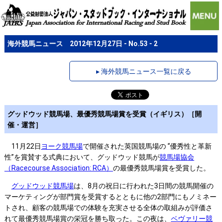
海外競馬ニュース 2012年12月27日 - No.53 - 2
▸ 海外競馬ニュース一覧に戻る
グッドウッド競馬場、最優秀競馬場賞を受賞（イギリス）［開
催・運営］
11月22日
ヨーク競馬場
で開催された英国競馬場の “優秀性と革新
性”を賞賛する式典において、グッドウッド競馬が
競馬場協会
（Racecourse Association: RCA）
の最優秀競馬場賞を受賞した。
グッドウッド競馬場
は、8月の祝日に行われた3日間の競馬開催の
マーケティングが部門賞を受賞するとともに他の2部門にもノミネー
トされ、顧客の競馬場での体験を充実させる全体の取組みが評価さ
れて最優秀競馬場賞の栄冠を勝ち取った。この夜は、
ベヴァリー競