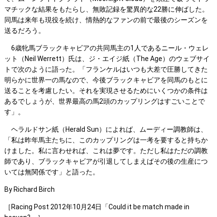
マチックな結果をもたらし、無敗記録を驚異的な22勝に伸ばした。
同馬は来年も現役を続け、情熱的なファンの前で最後のシーズンを
送るだろう。
6歳牝馬ブラックキャビアの共同馬主の1人であるニール・ウェレ
ット（Neil Werrett）氏は、ジ・エイジ紙（The Age）のウェブサイ
トで次のように語った。「フランケルはいつも大差で圧勝してきた
明らかに世界一の馬なので、今後ブラックキャビアを同馬のもとに
送ることを考慮したい。それを実現させるためにいくつかの条件は
あるでしょうが、世界最高の馬2頭のカップリングはすごいことで
す」。
ヘラルドサン紙（Herald Sun）によれば、ムーディー調教師は、
「私は昨年馬主たちに、このカップリングは一考を要すると持ちか
けました。私に言わせれば、これは夢です。ただし私はただの調教
師であり、ブラックキャビアが引退してしまえばその後の生産につ
いては無関係です」と語った。
By Richard Birch
［Racing Post 2012年10月24日「Could it be match made in