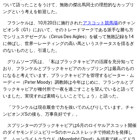
ついて語ったことをうけて、無敗の傑出馬同士の理想的なカップリ
ングという考えを歓迎した。
フランケルは、10月20日に施行された
アスコット競馬場
のチャン
ピオンS（G1）において、そのトレードマークである派手な勝ち方
でシリュスデゼーグル（Cirrus Des Aigles）を破って無敗記録を14
に伸ばし、世界一レーティングの高い馬というステータスを揺るぎ
のないものとし、引退した。
グリムソープ氏は、「私はブラックキャビアの活躍を充分知って
おり、フランケルとブラックキャビアのカップリングは最高のもの
になると考えています。ブラックキャビアを管理するピーター・ム
ーディー（Peter Moody）調教師は今年はじめに、フランケルとブ
ラックキャビアが種付所で一夜を過ごすことを望んでいると語って
いました。実現すれば素晴らしいことでしょう」と語った。
「フランケルは現在厩舎で力を抜いてのんびりしています。チャ
ンピオンズSの後も、万事良好です」。
スプリンターのブラックキャビアは6月のロイヤルアスコット開催
のダイヤモンドジュビリーSのホームストレッチで持続力を発揮し
て、ムーンライトクラウド（Moonlight Cloud）を頭差で破ってドラ