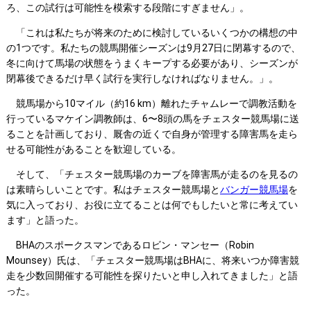
ろ、この試行は可能性を模索する段階にすぎません」。
「これは私たちが将来のために検討しているいくつかの構想の中
の1つです。私たちの競馬開催シーズンは9月27日に閉幕するので、
冬に向けて馬場の状態をうまくキープする必要があり、シーズンが
閉幕後できるだけ早く試行を実行しなければなりません。」。
競馬場から10マイル（約16 km）離れたチャムレーで調教活動を
行っているマケイン調教師は、6〜8頭の馬をチェスター競馬場に送
ることを計画しており、厩舎の近くで自身が管理する障害馬を走ら
せる可能性があることを歓迎している。
そして、「チェスター競馬場のカーブを障害馬が走るのを見るの
は素晴らしいことです。私はチェスター競馬場と
バンガー競馬場
を
気に入っており、お役に立てることは何でもしたいと常に考えてい
ます」と語った。
BHAのスポークスマンであるロビン・マンセー（Robin
Mounsey）氏は、「チェスター競馬場はBHAに、将来いつか障害競
走を少数回開催する可能性を探りたいと申し入れてきました」と語
った。