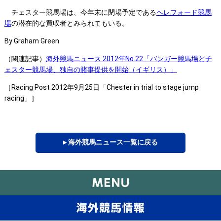
チェスター競馬場は、今年末に閉場予定である
ヘレフォード競馬
場
の潜在的な買収者とみられてもいる。
By Graham Green
（関連記事）
海外競馬ニュース 2012年No.22「バンガー競馬場とチ
ェスター競馬場、独自の賭事提供を開始（イギリス）」
［Racing Post 2012年9月25日「Chester in trial to stage jump
racing」］
▸ 海外競馬ニュース一覧に戻る