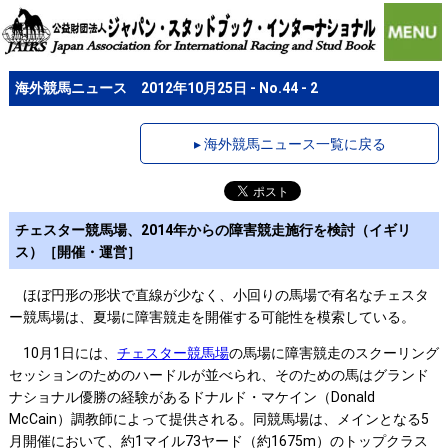
海外競馬ニュース 2012年10月25日 - No.44 - 2
▸ 海外競馬ニュース一覧に戻る
チェスター競馬場、2014年からの障害競走施行を検討（イギリ
ス）［開催・運営］
ほぼ円形の形状で直線が少なく、小回りの馬場で有名なチェスタ
ー競馬場は、夏場に障害競走を開催する可能性を模索している。
10月1日には、
チェスター競馬場
の馬場に障害競走のスクーリング
セッションのためのハードルが並べられ、そのための馬はグランド
ナショナル優勝の経験があるドナルド・マケイン（Donald
McCain）調教師によって提供される。同競馬場は、メインとなる5
月開催において、約1マイル73ヤード（約1675m）のトップクラス