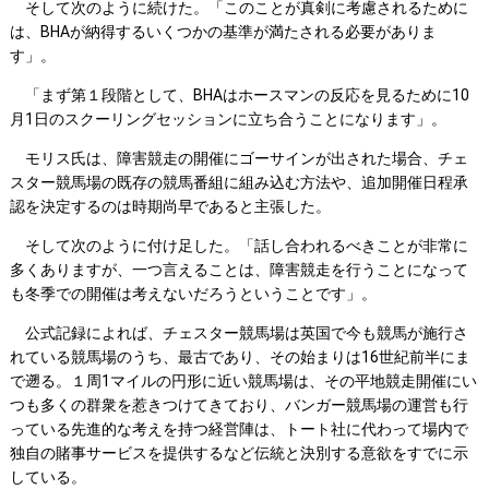
そして次のように続けた。「このことが真剣に考慮されるために
は、BHAが納得するいくつかの基準が満たされる必要がありま
す」。
「まず第１段階として、BHAはホースマンの反応を見るために10
月1日のスクーリングセッションに立ち合うことになります」。
モリス氏は、障害競走の開催にゴーサインが出された場合、チェ
スター競馬場の既存の競馬番組に組み込む方法や、追加開催日程承
認を決定するのは時期尚早であると主張した。
そして次のように付け足した。「話し合われるべきことが非常に
多くありますが、一つ言えることは、障害競走を行うことになって
も冬季での開催は考えないだろうということです」。
公式記録によれば、チェスター競馬場は英国で今も競馬が施行さ
れている競馬場のうち、最古であり、その始まりは16世紀前半にま
で遡る。１周1マイルの円形に近い競馬場は、その平地競走開催にい
つも多くの群衆を惹きつけてきており、バンガー競馬場の運営も行
っている先進的な考えを持つ経営陣は、トート社に代わって場内で
独自の賭事サービスを提供するなど伝統と決別する意欲をすでに示
している。