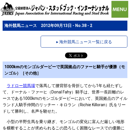
海外競馬ニュース 2012年09月13日 - No.38 - 2
▸ 海外競馬ニュース一覧に戻る
1000kmのモンゴルダービーで英国拠点のファーヒ騎手が優勝（モ
ンゴル）［その他］
ラドロー競馬場
で落馬して腰背部を骨折してから1年も経たずし
て、ドーナル・ファーヒ（Donal Fahy）騎手は、世界一長距離のレ
ースである1000kmのモンゴルダービーにおいて、英国拠点のアイル
ランド人騎手仲間のリッチー・キロラン（Richie Killoran）氏をリー
ドして勝利し、名声を馳せた。
小型の半野生馬を乗り継ぎ、モンゴルの変化に富んだ厳しい地形
を横断することが求められるこの恐ろしく困難なレースでの優勝に