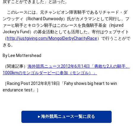
戻すことができました」と語った。
このレースには、元チャンピオン障害騎手であるリチャード・ダ
ンウッディ（Richard Dunwoody）氏がカメラマンとして同行し、フ
ァーヒ騎手とキロラン騎手はこのレースを負傷騎手基金（Injured
Jockey's Fund）の募金活動としても活用した。寄付はウェブサイト
（
http://justgiving.com/MongolDerbyCharityRace
）で行うことがで
きる。
By Lee Mottershead
（関連記事）
海外競馬ニュース2012年6月14日「勇敢な2人の騎手、
1000kmのモンゴルダービーに参加（モンゴル）」
［Racing Post 2012年8月18日「Fahy shows big heart to win
endurance test」］
▸ 海外競馬ニュース一覧に戻る