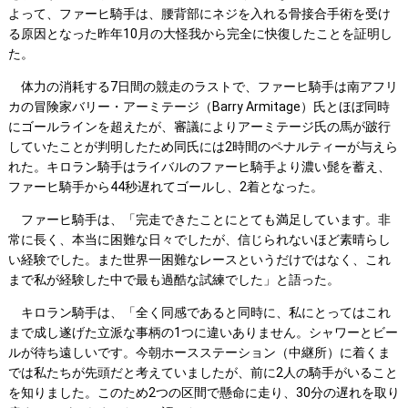
よって、ファーヒ騎手は、腰背部にネジを入れる骨接合手術を受け
る原因となった昨年10月の大怪我から完全に快復したことを証明し
た。
体力の消耗する7日間の競走のラストで、ファーヒ騎手は南アフリ
カの冒険家バリー・アーミテージ（Barry Armitage）氏とほぼ同時
にゴールラインを超えたが、審議によりアーミテージ氏の馬が跛行
していたことが判明したため同氏には2時間のペナルティーが与えら
れた。キロラン騎手はライバルのファーヒ騎手より濃い髭を蓄え、
ファーヒ騎手から44秒遅れてゴールし、2着となった。
ファーヒ騎手は、「完走できたことにとても満足しています。非
常に長く、本当に困難な日々でしたが、信じられないほど素晴らし
い経験でした。また世界一困難なレースというだけではなく、これ
まで私が経験した中で最も過酷な試練でした」と語った。
キロラン騎手は、「全く同感であると同時に、私にとってはこれ
まで成し遂げた立派な事柄の1つに違いありません。シャワーとビー
ルが待ち遠しいです。今朝ホースステーション（中継所）に着くま
では私たちが先頭だと考えていましたが、前に2人の騎手がいること
を知りました。このため2つの区間で懸命に走り、30分の遅れを取り