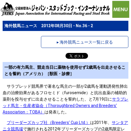
海外競馬ニュース 2012年08月30日 - No.36 - 2
▸ 海外競馬ニュース一覧に戻る
一部の有力馬主、競走当日に薬物を使用せず2歳馬を出走させるこ
とを誓約（アメリカ）［獣医・診療］
サラブレッド競馬界で著名な馬主の一部が2歳馬を運動誘発性肺出
血の治療効果があるフロセミド（furosemide）と抗出血薬の補助的
薬剤を投与せずに出走させることを誓約した、と7月19日に
サラブレ
ッド馬主・生産者協会（Thoroughbred Owners and Breeders’
Association：TOBA）
は発表した。
ブリーダーズカップ社（Breeders’ Cup Ltd.）
は2011年、
サンタア
ニタ競馬場
で施行される2012年ブリーダーズカップの2歳馬限定レ