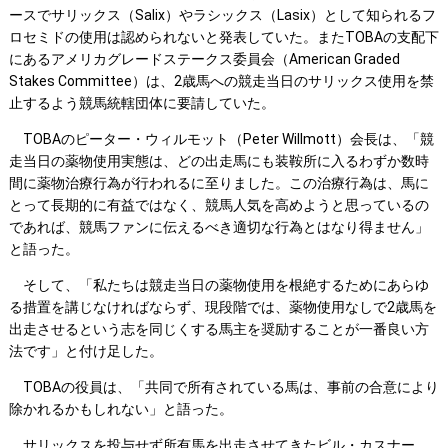
ースでサリックス（Salix）やラシックス（Lasix）として知られるフ
ロセミドの使用は認められないと発表していた。またTOBAの支配下
にあるアメリカグレードステークス委員会（American Graded
Stakes Committee）は、2歳馬への競走当日のサリックス使用を禁
止するよう競馬統轄団体に要請していた。
TOBAのピーター・ウィルモット（Peter Willmott）会長は、「競
走当日の薬物使用実態は、どの出走馬にも装鞍所に入るわずか数時
間に薬物治療行為が行われるに至りました。この治療行為は、馬に
とって長期的に有益ではなく、競馬人気を高めようと思っているの
であれば、競馬ファンに伝えるべき適切な行為とはなり得ません」
と語った。
そして、「私たちは競走当日の薬物使用を根絶するためにあらゆ
る措置を講じなければならず、現段階では、薬物使用なしで2歳馬を
出走させるという志を同じくする馬主を奨励することが一番良い方
法です」と付け足した。
TOBAの役員は、「共同で所有されている馬は、事前の合意により
除かれるかもしれない」と語った。
サリックスを投与せず所有馬を出走させてきたビル・カスナー