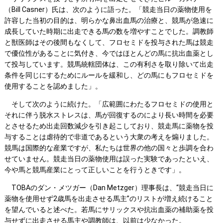
（Bill Casner）氏は、次のように語った。「競走当日の薬物使用を
許容した当初の目的は、明らかな鼻出血馬の治療と、競馬が急速に
成長していた時期に出走できる馬の数を増やすことでした。調教師
と獣医師はその後間もなくして、フロセミドを投与された馬は競走
で優位性があることに気付き、今ではほとんどの馬に抗出血薬とし
て投与しています。競馬統轄団体は、この有利さを取り除いて出走
条件を同じにするためにルールを緩和し、どの馬にもフロセミドを
使用することを認めました」。
そして次のように続けた。「広範囲にわたるフロセミドの使用と
それに伴う脱水ストレスは、馬が回復するのにより長い時間を必要
とさせるため出走回数減少を引き起こしており、競走馬に薬物を投
与することは虐待的で非道であるという大衆の考えを煽りました。
競馬は国際的な産業ですが、私たちは世界の他の国々と歩調を合わ
せていません。競走当日の薬物使用は誤った実験であったといえ、
今や馬と競馬産業にとって正しいことを行うときです」。
TOBAのダン・メツガー（Dan Metzger）理事長は、“競走当日に
薬物を使用せず2歳馬を出走させる馬主”のリストが増え続けること
を望んでいると述べた。若馬にサリックスや抗出血薬の補助薬を投
与せずに出走させる馬主や調教師は、以前は少なかった。