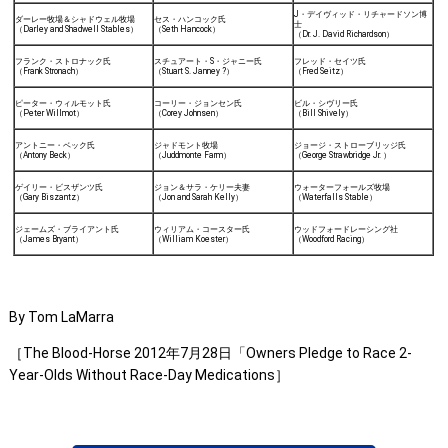
J・デイヴィッド・リチャードソン博
ダーレー牧場＆シャドウェル牧場
セス・ハンコック氏
士
（Darley and Shadwell Stables）
（Seth Hancock）
（Dr. J. David Richardson）
フランク・ストロナック氏
スチュアート・S・ジャニー氏
フレッド・セイツ氏
（Frank Stronach）
（Stuart S. Janney ?）
（Fred Seitz）
ピーター・ウィルモット氏
コーリー・ジョンセン氏
ビル・シヴリー氏
（Peter Willmot）
（Corey Johnsen）
（Bill Shively）
アントニー・ベック氏
ジャドモント牧場
ジョージ・ストローブリッジ氏
（Antony Beck）
（Juddmonte Farm）
（George Strawbridge Jr. ）
ゲイリー・ビスザンツ氏
ジョン＆サラ・ケリー夫妻
ウォーターフォールズ牧場
（Gary Biszantz）
（Jon and Sarah Kelly）
（Waterfalls Stable）
ジェームズ・ブライアント氏
ウィリアム・コースター氏
ウッドフォードレーシング社
（James Bryant）
（William Koester）
（Woodford Racing）
By Tom LaMarra
［The Blood-Horse 2012年7月28日「Owners Pledge to Race 2-
Year-Olds Without Race-Day Medications］