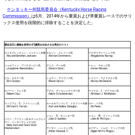
ケンタッキー州競馬委員会（Kentucky Horse Racing
Commission）
は6月、2014年から重賞および準重賞レースでのサリ
ックス使用を段階的に排除することを決定した。
競走当日に薬物を使用せず2歳馬を出走させる馬主のリスト
ロイ＆グレッチェン・ジャクソン夫妻
ネルソン・クレメンス氏
マグダリナレーシング社
（Roy and Gretchen Jackson）
（Nelson Clemmens）
（Magdalena Racing）
ジョセフィン・アバクロンビー氏
デニス・デール氏
ヘレン・マセック氏
（Josephine Abercrombie）
（Dennis Dale）
（Helen Masek）
ビル・カスナー氏
ショウン・デイヴィス氏
レイリー・マクドナルド氏
（Bill Casner）
（Shawn Davis）
（Reiley McDonald）
ロバート・クレイ氏
アデル・ディルシェナイダー氏
マイケル・J・マクマホン氏
（Robert Clay）
（Adele Dilscheneider）
（Michael J. McMahon）
ウィリアム・S・ファリッシュ氏
カール＆アンドレア・ドナフィー夫妻
ロー・パラ氏
（William S. Farish）
（Karl and Andrea Donaghy）
（Ro Parra）
ジョン・D・ギュンター氏
ジョン・W・フィリップス氏
（John D. Gunther）
（John W. Phillips）
バリー・アーウィン氏＆チームヴェイ
ラー・インターナショナル社
（Barry Irwin and Team Valor
International）
アーサー・ハンコック氏
オグデン・ミルズ・フィップス氏
（Arther Hancock ?）
（Ogden Mills Phipps）