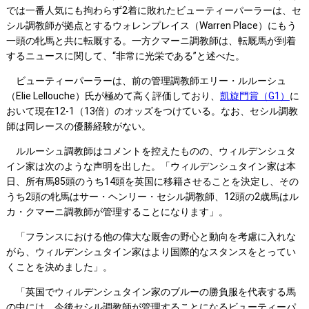
では一番人気にも拘わらず2着に敗れたビューティーパーラーは、セ
シル調教師が拠点とするウォレンプレイス（Warren Place）にもう
一頭の牝馬と共に転厩する。一方クマーニ調教師は、転厩馬が到着
するニュースに関して、“非常に光栄である”と述べた。
ビューティーパーラーは、前の管理調教師エリー・ルルーシュ
（Elie Lellouche）氏が極めて高く評価しており、
凱旋門賞（G1）
に
おいて現在12-1（13倍）のオッズをつけている。なお、セシル調教
師は同レースの優勝経験がない。
ルルーシュ調教師はコメントを控えたものの、ウィルデンシュタ
イン家は次のような声明を出した。「ウィルデンシュタイン家は本
日、所有馬85頭のうち14頭を英国に移籍させることを決定し、その
うち2頭の牝馬はサー・ヘンリー・セシル調教師、12頭の2歳馬はル
カ・クマーニ調教師が管理することになります」。
「フランスにおける他の偉大な厩舎の野心と動向を考慮に入れな
がら、ウィルデンシュタイン家はより国際的なスタンスをとってい
くことを決めました」。
「英国でウィルデンシュタイン家のブルーの勝負服を代表する馬
の中には、今後セシル調教師が管理することになるビューティーパ