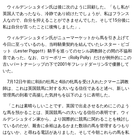
ウィルデンシュタイン氏は後に次のように回顧した。「もし私が
英国人であったなら、冷静であり続けたでしょうが、私はフランス
人なので、自分を抑えることができませんでした。そして15分後に
私は自分が言ったことに後悔しました」。
ウィルデンシュタイン氏がニューマーケットから馬を引き上げて
今日に至っているのも、当時騎乗契約を結んでいたレスター・ピゴ
ット（Lester Piggott）騎手を巡ってのセシル調教師との間の不協和
音であった。なお、ロリーポリー（Rolly Polly）だけが例外的にこの
古いパートナーシップの下で2001年フレッドダーリンSで優勝して
いた。
7月12日午前に8頭の牡馬と4頭の牝馬を受け入れたクマーニ調教
師は、これは英国競馬に対する大いなる信任であると述べ、新しい
管理馬の到着で高揚した気持ちを以下のように表明した。
「これは素晴らしいことです。英国で出走させるためにこのよう
な馬を預かることは、英国競馬への大いなる信任の表明です。ウィ
ルデンシュタイン家から、より国際的に競馬に関わることを検討し
ているのだが、厩舎に余裕はあるかまた数頭の馬を管理するつもり
はないか、と尋ねる電話がありました。そして今朝これらの馬を私