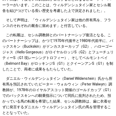
ーラーがいます。このことは、ウィルデンシュタイン家とセシル厩
舎を結びつけている長い歴史を考慮した上で決定されました」。
そして声明は、「ウィルデンシュタイン家は他の所有馬を、フラ
ンスのそれぞれの厩舎に留めます」と付言している。
この転厩は、セシル調教師とのパートナーシップ復活となる。こ
のパートナーシップは、かつて1970年代後半と1980年代前半に、バ
ックスキン（Buckskin）がドンカスターカップ（G2）、ハローゴー
ジャス（Hello Gorgeous）がロイヤルロッジS（G2）とフューチュリ
ティーS（G1 現レーシングトロフィー）、そしてベルモントベイ
（Belmont Bay）がロッキンジS（G1）とクイーンアンS（G1）を制
したことで、両者に成果をもたらしていた。
ダニエル・ウィルデンシュタイン（Daniel Wildenstein）氏から所
有馬を預託されていたピーター・ウォルウィン（Peter Walwyn）調
教師が、1978年のロイヤルアスコット開催のゴールドカップ（G1）
でのバックスキンへの騎乗指示について同氏に批判されたため、預
かっている馬の転厩を希望した結果、セシル調教師は、歯に衣着せ
ずに発言するダニエル・ウィルデンシュタイン氏の馬を管理するこ
ととなっていた。