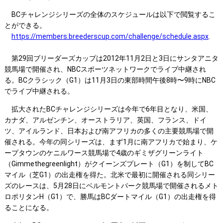
BCチャレンジシリーズの全体のスケジュールは以下で閲覧するこ
とができる。
https://members.breederscup.com/challenge/schedule.aspx
.
第29回ブリーダーズカップは2012年11月2日と3日にサンタアニタ
競馬場で開催され、NBCスポーツネットワークでライブ中継され
る。BCクラシック（G1）は11月3日の東部時間午後8時〜9時にNBC
でライブ中継される。
拡大されたBCチャレンジシリーズは今年で6年目となり、米国、
カナダ、アルゼンチン、オーストラリア、英国、フランス、ドイ
ツ、アイルランド、日本および南アフリカの多くの主要競馬場で開
催される。今年の同シリーズは、まず1月に南アフリカで始まり、ケ
ープタウンのケニルワース競馬場で4歳のギミザグリーンライト
（Gimmethegreenlight）がクイーンズプレート（G1）を制してBC
マイル（芝G1）の出走権を得た。北米で最初に開催される同シリー
ズのレースは、5月28日にベルモントパーク競馬場で開催されるメト
ロポリタンH（G1）で、勝馬はBCダートマイル（G1）の出走権を得
ることになる。