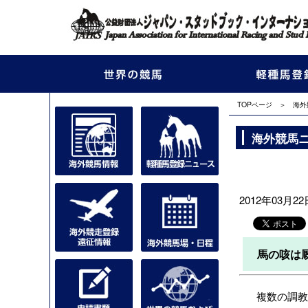
TOPページ
＞
海外
海外競馬
2012年03月22日
馬の咳は
複数の調教師