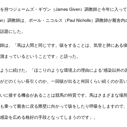
持つジェームズ・ギヴン（James Given）調教師と今年に入
ughan）調教師は、ポール・ニコルス（Paul Nicholls）調教
話題にした。
師は、「馬は人間と同じです。咳をすることは、気管と肺にある痰
溜まっているということです」と語った。
うに続けた。「ほこりのような環境上の理由による“感染以外の原
がどのくらい長引くのか、一回咳が出ると何回くらい続くのか言
いに接する機会があることは競馬の特質です。馬はさまざまな場
も乗って厩舎に戻る際壁に向かって咳をしたり呼吸をしますので
感染を広める格好の手段となってしまうのです」。