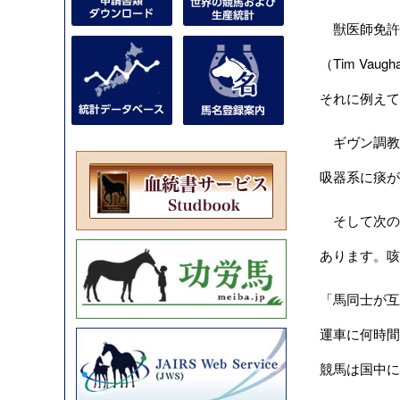
獣医師免許を
（Tim Va
それに例えて
ギヴン調教
吸器系に痰が
そして次のよ
あります。咳
「馬同士が互
運車に何時間
競馬は国中に