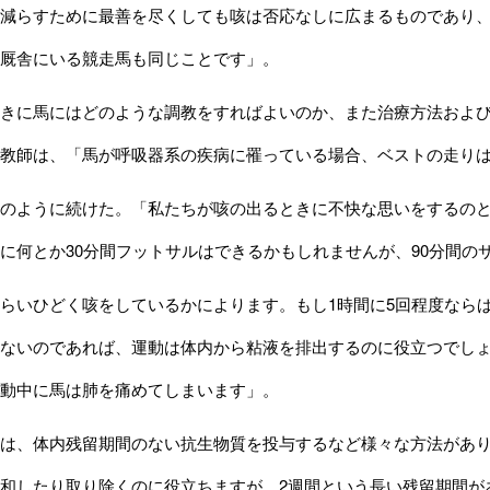
減らすために最善を尽くしても咳は否応なしに広まるものであり、
厩舎にいる競走馬も同じことです」。
きに馬にはどのような調教をすればよいのか、また治療方法および
調教師は、「馬が呼吸器系の疾病に罹っている場合、ベストの走り
のように続けた。「私たちが咳の出るときに不快な思いをするのと
に何とか30分間フットサルはできるかもしれませんが、90分間の
らいひどく咳をしているかによります。もし1時間に5回程度なら
ないのであれば、運動は体内から粘液を排出するのに役立つでし
動中に馬は肺を痛めてしまいます」。
は、体内残留期間のない抗生物質を投与するなど様々な方法があります。
和したり取り除くのに役立ちますが、2週間という長い残留期間が