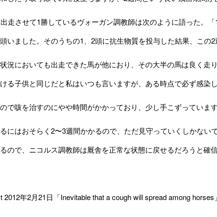
出走させて1勝しているヴォーガン調教師は次のように語った。「
頭いました。そのうちの1、2頭に抗生物質を投与した結果、この
状況においても出走できた馬が他におり、その大半の馬は良く走
ける子供と同じだと私はいつも言いますが、ある時点で必ず感染
ので咳を治すのにやや時間がかかっており、少し手こずっていま
るにはおそらく2〜3週間かかるので、ただ見守っていくしかない
るので、ニコルス調教師は厩舎を正常な状態に戻せるだろうと確
t 2012年2月21日「Inevitable that a cough will spread among hors