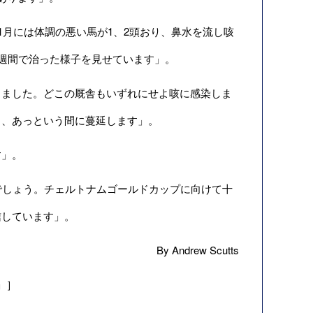
1月には体調の悪い馬が1、2頭おり、鼻水を流し咳
2週間で治った様子を見せています」。
りました。どこの厩舎もいずれにせよ咳に感染しま
し、あっという間に蔓延します」。
す」。
でしょう。チェルトナムゴールドカップに向けて十
信しています」。
By Andrew Scutts
es」］