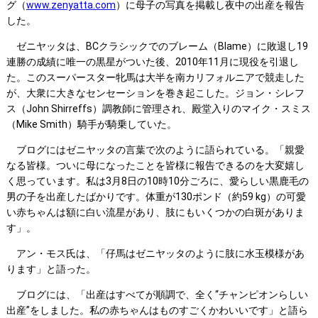
グ（
www.zenyatta.com
）に母子の写真を掲載し夜中の出産を報告
した。
ゼニヤッタは、BCクラシックでのブレーム（Blame）に敗退し19
連勝の成績に唯一の黒星がついた後、2010年11月に現役を引退し
た。このスーパースター牝馬は大半を南カリフォルニアで競走した
が、大衆に大きなセンセーションを巻き起こした。ジョン・シレフ
ス（John Shirreffs）調教師に管理され、殿堂入りのマイク・スミス
（Mike Smith）騎手が騎乗していた。
ブログにはゼニヤッタの言葉で次のように語られている。「親愛
なる皆様。ついに母になったことを皆様に報告できるのを大変嬉し
く思っています。私は3月8日の10時10分ごろに、愛らしい黒鹿毛の
男の子を出産したばかりです。体重が130ポンド（約59 kg）の可愛
い赤ちゃんは額に白い流星があり、肢にもいくつかの白斑がありま
す」。
アン・モス氏は、「仔馬はゼニヤッタのように肢に水玉模様があ
ります」と語った。
ブログには、「出産はすべてが順調で、全く“チャンピオンらしい
出産”をしました。私の赤ちゃんはものすごくかわいいです」と語ら