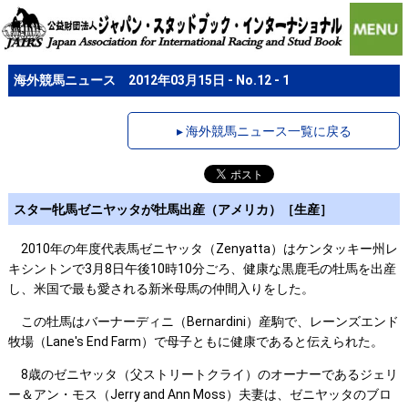
海外競馬ニュース 2012年03月15日 - No.12 - 1
▸ 海外競馬ニュース一覧に戻る
スター牝馬ゼニヤッタが牡馬出産（アメリカ）［生産］
2010年の年度代表馬ゼニヤッタ（Zenyatta）はケンタッキー州レ
キシントンで3月8日午後10時10分ごろ、健康な黒鹿毛の牡馬を出産
し、米国で最も愛される新米母馬の仲間入りをした。
この牡馬はバーナーディニ（Bernardini）産駒で、レーンズエンド
牧場（Lane's End Farm）で母子ともに健康であると伝えられた。
8歳のゼニヤッタ（父ストリートクライ）のオーナーであるジェリ
ー＆アン・モス（Jerry and Ann Moss）夫妻は、ゼニヤッタのブロ