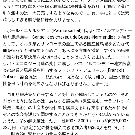
人々と従順な顧客から国立種馬場の種付事業を取り上げ民間企業に
引き渡すのは、大安売りするようなものです。買い手にとっては素
晴らしすぎる贈り物にほかありません」。
ポール・エサルシアル（Paul Essartial）氏はバス-ノルマンディー
地方馬評議会（Conseil des chevaux de Basse-Normandie）の議長
として、オルヌ県とサンロー県の至宝である国立種馬場をどんな代
価を払っても保持するために、あらゆる方面が満足しすべての馬種
が護られる解決策を見つけ出すことをはっきりと主張した。ヨーロ
ッパ・エコロジー（緑の党）に属し、バス-ノルマンディー地方圏議
会の農業と馬産業を担当するフランソワ・デュフール（François
Dufour）副会長は、「私たちは一丸となって取り組み、国土の整合
性を保つ計画を発展させなければなりません」と語った。
つまり解決策が存在することを誰もが確信しているものの、それ
がどのようになるかは、あらゆる競技馬（繋駕競走、サラブレッド
競走、馬術）の生産者が種牡馬を購買あるいは支援するためにそれ
ぞれの協会を通じて団結することができるかどうかに掛かっている
ようだ。その解決策はまた、一株500〜2,000ユーロ（約5万5,000〜
22万円）に設定予定の株を購入できる加入者約300人を見つけ出
し、財政的に潤わせる力量を必要とする。