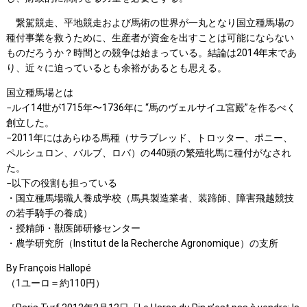
繋駕競走、平地競走および馬術の世界が一丸となり国立種馬場の
種付事業を救うために、生産者が資金を出すことは可能にならない
ものだろうか？時間との競争は始まっている。結論は2014年末であ
り、近々に迫っているとも余裕があるとも思える。
国立種馬場とは
−ルイ14世が1715年〜1736年に “馬のヴェルサイユ宮殿”を作るべく
創立した。
−2011年にはあらゆる馬種（サラブレッド、トロッター、ポニー、
ペルシュロン、バルブ、ロバ）の440頭の繁殖牝馬に種付がなされ
た。
−以下の役割も担っている
・国立種馬場職人養成学校（馬具製造業者、装蹄師、障害飛越競技
の若手騎手の養成）
・授精師・獣医師研修センター
・農学研究所（Institut de la Recherche Agronomique）の支所
By François Hallopé
（1ユーロ＝約110円）