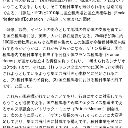
せめてもの朗報は、“国立種馬場は存続し、売却されることはない”と
いうことである。しかし、そこで種付事業が続けられるかは別問題
である。［訳注：IFCEは2010年に国立種馬場と国立馬術学校（Ecole
Nationale d'Equitation）が統合して生まれた団体］
研修、観光、イベントの拠点として地域の自治体の支援を得てい
る国立種馬場には、実際、大いに存在意義がある。25年ほど前に約
100頭の種牡馬とあらゆる馬種を集めたこの施設が今後種付事業を続
行できるかどうかは、これから明らかになる。ゲナン所長は、国立
種馬場内で種付事業を担当する公益団体フランス種馬場（France
Haras）が国から独立する責務を負っており、「考えられるシナリオ
は3つあります。それは、(1) フランス全土ですでに30件ほどが実行
されようとしているような集団共有計画が本格的に開始されるこ
と、(2) 種付事業の民営化、(3) 国立種馬場における種付事業の終了
です」と語った。
これらが現在囁かれていることであり、行政にすぐに対応しても
らうことが必要である。国立種馬場の近隣のエクスメス郡選出であ
るオルヌ県議会のパトリック・ミュサ（Patrick Mussat）副会長
は、次のように語った。「ゲナン所長のおっしゃったことに大変満
足しており、集団共有計画に賛成する構えです。種付事業を民間に
移行させる計画には徹底抗戦するでしょう。フランス国家が地域の