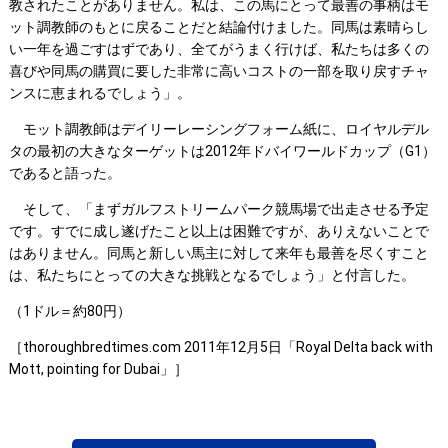
教されたことがありません。私は、この馬にとって最善の事柄はモ
ット調教師のもとに戻ることだと結論付けました。同馬は素晴らし
い一年を過ごすはずであり、全てがうまく行けば、私たちは多くの
喜びや同馬の購買に要した非常に高いコストの一部を取り戻すチャ
ンスに恵まれるでしょう」。
モット調教師はデイリーレーシングフォーム紙に、ロイヤルデル
タの最初の大きなターゲットは2012年ドバイワールドカップ（G1）
であると語った。
そして、「まずガルフストリームパーク競馬場で出走させる予定
です。すでに成し遂げたこと以上は困難ですが、ありえないことで
はありません。同馬と新しい馬主に対して来年も最善を尽くすこと
は、私たちにとっての大きな挑戦となるでしょう」と付言した。
（1ドル＝約80円）
［thoroughbredtimes.com 2011年12月5日「Royal Delta back with
Mott, pointing for Dubai」］