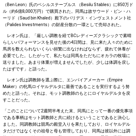
（Ben Leon）氏のベシルステーブルス （Besilu Stables）に850万ド
ル（約6億8,000万円）で購買された。同馬は故サウード・ビン・ハ
ーリド（Saud bin Khaled）殿下のパリデス・インヴェストメント社
（Palides Investments）の財産分散の一環として売却された。
レオン氏は、「厳しい調教を経てBCレディーズクラシックで素晴
らしいパフォーマンスを見せた後の4日間は、見に来た人々のために
馬房を数えられないくらい頻繁に出なければならず、疲れて休養が
必要でした。したがって、私たちは同馬をただちにオカラの牧場に
送りました。あまり体重が増えませんでしたが、少しは体調を戻し
たはずです」と語った。
レオン氏は調教師を選ぶ際に、エンパイアメーカー（Empire
Maker）の牝馬ロイヤルデルタに最善であることを実行するよう努
めたと語った。それは、モット調教師のもとにロイヤルデルタを戻
すことだった。
「このことについて2週間半考えた末、同馬にとって一番の優先事項
である事柄はモット調教師と共に続けるということであると決心し
ました。同調教師は競馬の殿堂入りを果たしており、ロイヤルデル
タだけではなくその祖母と母も管理しており、同馬は彼以外には調