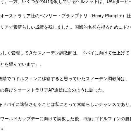
う。一方、いくつかのG1を制しているヘルメットは、UAEダービ
ーストラリア社のヘンリー・プランプトリ（Henry Plumptr
リアで素晴らしい成績を残しました。国際的名誉を得るためにド
らしく管理してきたスノーデン調教師は、ドバイに向けて仕上げてく
とを望んでいます」。
段階でゴドルフィンに移籍すると思っていたスノーデン調教師は、
の喜びをオーストラリアAP通信に次のように語った。
をドバイに遠征させることは私にとって素晴らしいチャンスであり
ワールドカップデーに向けて調教した後、2頭はゴドルフィンの勝
う」。