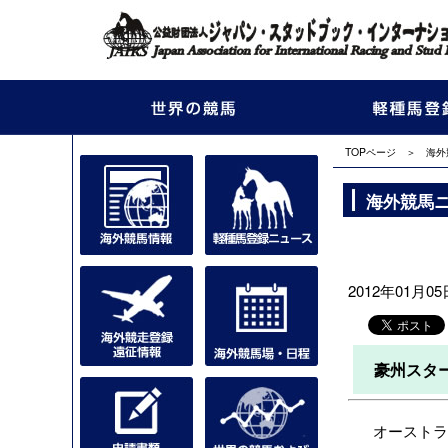
TOPページ
＞
海外
海外競馬
2012年01月05日
豪州スター
オーストラリ