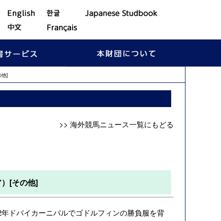
他]
>> 海外競馬ニュース一覧にもどる
）[その他]
012年ドバイカーニバルでゴドルフィンの勝負服を背