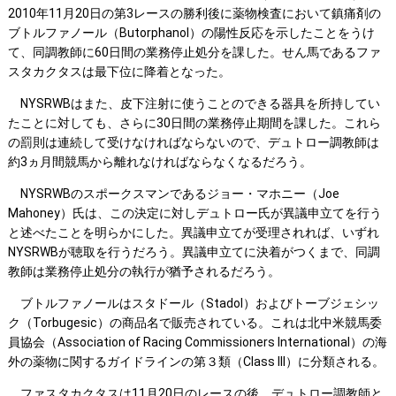
2010年11月20日の第3レースの勝利後に薬物検査において鎮痛剤の
ブトルファノール（Butorphanol）の陽性反応を示したことをうけ
て、同調教師に60日間の業務停止処分を課した。せん馬であるファ
スタカクタスは最下位に降着となった。
NYSRWBはまた、皮下注射に使うことのできる器具を所持してい
たことに対しても、さらに30日間の業務停止期間を課した。これら
の罰則は連続して受けなければならないので、デュトロー調教師は
約3ヵ月間競馬から離れなければならなくなるだろう。
NYSRWBのスポークスマンであるジョー・マホニー（Joe
Mahoney）氏は、この決定に対しデュトロー氏が異議申立てを行う
と述べたことを明らかにした。異議申立てが受理されれば、いずれ
NYSRWBが聴取を行うだろう。異議申立てに決着がつくまで、同調
教師は業務停止処分の執行が猶予されるだろう。
ブトルファノールはスタドール（Stadol）およびトーブジェシッ
ク（Torbugesic）の商品名で販売されている。これは北中米競馬委
員協会（Association of Racing Commissioners International）の海
外の薬物に関するガイドラインの第３類（Class III）に分類される。
ファスタカクタスは11月20日のレースの後、デュトロー調教師と