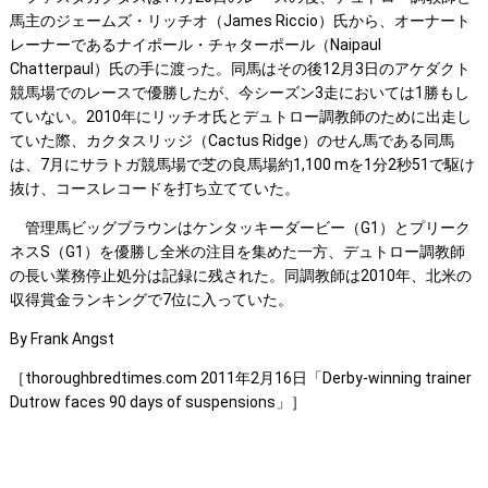
馬主のジェームズ・リッチオ（James Riccio）氏から、オーナート
レーナーであるナイポール・チャターポール（Naipaul
Chatterpaul）氏の手に渡った。同馬はその後12月3日のアケダクト
競馬場でのレースで優勝したが、今シーズン3走においては1勝もし
ていない。2010年にリッチオ氏とデュトロー調教師のために出走し
ていた際、カクタスリッジ（Cactus Ridge）のせん馬である同馬
は、7月にサラトガ競馬場で芝の良馬場約1,100 mを1分2秒51で駆け
抜け、コースレコードを打ち立てていた。
管理馬ビッグブラウンはケンタッキーダービー（G1）とプリーク
ネスS（G1）を優勝し全米の注目を集めた一方、デュトロー調教師
の長い業務停止処分は記録に残された。同調教師は2010年、北米の
収得賞金ランキングで7位に入っていた。
By Frank Angst
［thoroughbredtimes.com 2011年2月16日「Derby-winning trainer
Dutrow faces 90 days of suspensions」］