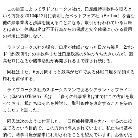
この措置によってラドブロークス社は、口座維持手数料を取ると
いう方針を2010年12月に表明したベットフェア社（Betfair）を含む
他の賭事業者と歩調を揃えることになる。取引が行われている口座
とは違い、休眠口座は不正行為からの保護と安全確保にかかる費用
の補填に貢献しない。
ラドブロークス社の場合、口座が休眠となった日から毎月、2ポン
ド（約280円）の手数料または口座残高の5％のうち大きい方が、残
高ゼロになるか賭事活動が再開されるまで課され続ける。
同社はまた、6ヵ月間ずっと残高がゼロである休眠口座を閉鎖する
権利を留保する。
ラドブロークス社のスポークスマンであるシアラン・オブライエ
ン（Ciaran O'Brien）氏は、「多くの賭事業者はすでにこの方針を取
っており、私たちはそれを検討し、取引条件を改定することを決め
ました」と語った。
同氏は次のように付言した。「口座維持費用をカバーするのに役
立てるという目的で、この方針は導入されています。私たちは基本
的に、賭事口座が賭事に利用されることを望んでいます。お金がた