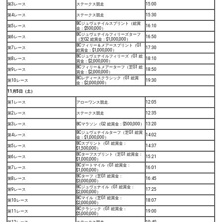
第3レース
ステークス競走
15:00
第4レース
ステークス競走
15:30
BCジュヴェナイルスプリント（総賞
第5レース
16:10
金：$500,000）
BCジュヴェナイルフィリーズターフ
第6レース
16:50
（芝G2 総賞金：$1,000,000）
BCフィリー＆メアースプリント（G1
第7レース
17:30
総賞金：$1,000,000）
BCジュヴェナイルフィリーズ（G1 総
第8レース
18:10
賞金：$2,000,000）
BCフィリー＆メアーターフ（芝G1 総
第9レース
18:50
賞金：$2,000,000）
BCレディースクラシック（G1 総賞
第10レース
19:30
金：$2,000,000）
11月5日（土）
第1レース
アローワンス競走.
12:05
第2レース
ステークス競走
12:35
第3レース
BCマラソン（G2 総賞金：$500,000）
13:20
BCジュヴェナイルターフ（芝G1 総賞
第4レース
14:02
金：$1,000,000）
BCスプリント（G1 総賞金：
第5レース
14:37
$1,500,000）
BCターフスプリント（芝G1 総賞金：
第6レース
15:21
$1,000,000）
BCダートマイル（G1 総賞金：
第7レース
16:01
$1,000,000）
BCターフ（芝G1 総賞金：
第8レース
16:45
$3,000,000）
BCジュヴェナイル（G1 総賞金：
第9レース
17:25
$2,000,000）
BCマイル（芝G1 総賞金：
第10レース
18:07
$2,000,000）
BCクラシック（G1 総賞金：
第11レース
19:00
$5,000,000）