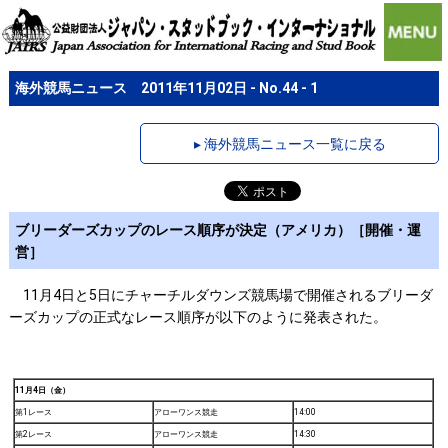
海外競馬ニュース 2011年11月02日 - No.44 - 1
▸ 海外競馬ニュース一覧に戻る
ブリーダーズカップのレース順序が決定（アメリカ）［開催・運
営］
11月4日と5日にチャーチルダウンズ競馬場で開催されるブリーダ
ーズカップの正式なレース順序が以下のように発表された。
11月4日（金）
第1レース
アローワンス競走
14:00
第2レース
アローワンス競走
14:30