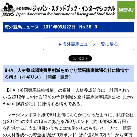
海外競馬ニュース 2011年09月22日 - No.38 - 3
▸ 海外競馬ニュース一覧に戻る
BHA、人材養成関連費用削減をめぐり競馬賭事賦課公社に陳情す
る構え（イギリス）［開催・運営］
BHA（英国競馬統轄機構）の福祉・人材養成部会は、計画されて
いる2012年における13％の予算削減を巡り競馬賭事賦課公社（Levy
Board: 賦課公社）に陳情する構えである。
レーシングポスト紙で8月上旬に明らかになったように、賦課公社
は2012年の支出の13％にあたる780万ポンド（約10億9,200万円）
を削減する。支出項目のうちには無傷のものもあった一方で、競馬
の人材養成への資金援助は90万ポンド（約1億2,600万円）から80万