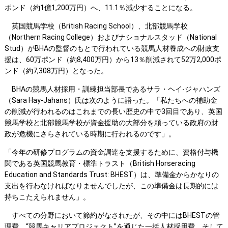
ポンド（約1億1,200万円）へ、11.1％減少することになる。
英国競馬学校（British Racing School）、北部競馬学校
（Northern Racing College）およびナショナルスタッド（National
Stud）がBHAの監督のもとで行われている競馬人材養成への財政支
援は、60万ポンド（約8,400万円）から13％削減されて52万2,000ポ
ンド（約7,308万円）となった。
BHAの競馬人材採用・訓練担当部長であるサラ・ヘイ-ジャハンズ
（Sara Hay-Jahans）氏は次のように語った。「私たちへの補助金
の削減が行われるのはこれまでの長い歴史の中で3回目であり、英国
競馬学校と北部競馬学校が資金援助の大部分を頼っている政府の財
政が危機にさらされている時期に行われるのです」。
「今年の研修プログラムの資金調達を支援するために、資格付与機
関である英国競馬教育・標準トラスト（British Horseracing
Education and Standards Trust: BHEST）は、準備金からかなりの
支出を行わなければなりませんでしたが、この準備金は長期的には
持ちこたえられません」。
すべての分野において節約がなされたが、その中にはBHESTの管
理費、“競馬キャリアプロジェクト”を通じた一括人材採用費、そして