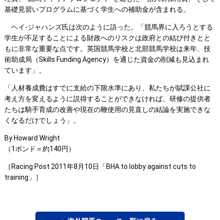
基礎見習いプログラムに基づく学生への補助金が含まれる。
ヘイ-ジャハンズ氏は次のように語った。「競馬界に入ろうとする
学生が不足することによる財政へのリスクは政府との結び付きとと
もに非常な重要な点です。英国競馬学校と北部競馬学校は来年、技
術助成局（Skills Funding Agency）を通じた資金の削減も見込まれ
ています」。
「人材養成費はすでに支給の下限水準にあり、私たちが賦課公社に
考え方を変えるように説得することができなければ、研修の提供者
たちは騎手育成の改善や現在の鞭使用の見直しの結論を実施できな
くなるだけでしょう」。
By Howard Wright
（1ポンド＝約140円）
［Racing Post 2011年8月10日「BHA to lobby against cuts to
training」］