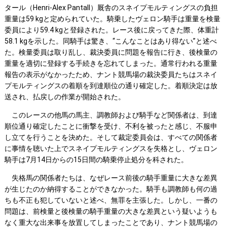
タール（Henri-Alex Pantall）厩舎のスネイプモルティングスの負担
重量は59 kgと定められていた。騎乗したヴェロン騎手は重量を検量
委員により59.4 kgと登録された。レース後に戻ってきた際、体重計
58.1 kgを示した。同騎手は驚き、“こんなことはあり得ない”と述べ
た。検量委員は取り乱し、裁決委員に問題を報告に行き、後検量の
重量を適切に登録する手続きを忘れてしまった。通常行われる重量
報告の表示がなかったため、ナント競馬場の裁決委員たちはスネイ
プモルティングスの着順を到達順位の通り確定した。着順決定は放
送され、払戻しの作業が開始された。
このレースの他馬の馬主、調教師および騎手など関係者は、到達
順位通り確定したことに衝撃を受け、不利を被ったと感じ、不服申
し立てを行うことを決めた。そして裁定委員会は、すべての関係者
に事情を聴いた上でスネイプモルティングスを失格とし、ヴェロン
騎手は7月14日からの15日間の騎乗停止処分を科された。
失格馬の関係者たちは、なぜレース前後の騎手重量に大きな差異
が生じたのか納得することができなかった。騎手も調教師も何の過
ちも不正も犯していないと述べ、無罪を主張した。しかし、一番の
問題は、前検量と後検量の騎手重量の大きな差異という疑いようも
なく重大な出来事を放置してしまったことであり、ナント競馬場の