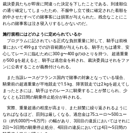
裁決委員たちが即座に間違った決定を下したことである。到達順位
の通り確定してしまったため、不服申し立て後に確定された着順を
的中させたすべての賭事客には損害が与えられた。残念なことにこ
れらの賭事客は泣き寝入りするしかないのだ。
施行規程にはどのように定められているか
プログラムに記されている正式な負担重量に対して、騎手は前検
量において499 gまでの許容範囲が与えられる。騎手たちは通常、安
心してレースに臨むために300 g〜400 gのゆとりを持つ。 超過重量
が500 gを超えると、騎手は過怠金を科され、裁決委員はそれをファ
ンに公表することが義務付けられる。
また当該レースがフランス国内で賭事の対象となっている場合、
騎乗前の超過重量が平地競走で1.5 kg、障害競走では2 kgを超えてし
まったときには、騎手はそのレースに騎乗することが禁じられ、少
なくとも2日間の騎乗停止処分が科される。
実際、重量超過の程度が高まり、また頻繁に繰り返されるように
なればなるほど、罰則は厳しくなる。過怠金は75ユーロ〜500ユー
ロ（約9,000円〜6万円）の幅があり、3回目の違反においてはそれに
2日〜3日間の騎乗停止処分、4回目の違反においては4日〜5日間の