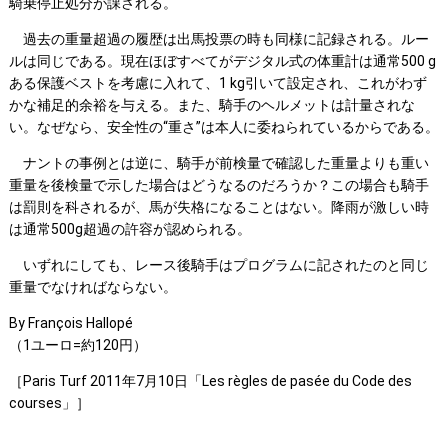
騎乗停止処分が課される。
過去の重量超過の履歴は出馬投票の時も同様に記録される。ルー
ルは同じである。現在ほぼすべてがデジタル式の体重計は通常500 g
ある保護ベストを考慮に入れて、1 kg引いて設定され、これがわず
かな補足的余裕を与える。また、騎手のヘルメットは計量されな
い。なぜなら、安全性の“重さ”は本人に委ねられているからである。
ナントの事例とは逆に、騎手が前検量で確認した重量よりも重い
重量を後検量で示した場合はどうなるのだろうか？この場合も騎手
は罰則を科されるが、馬が失格になることはない。降雨が激しい時
は通常500g超過の許容が認められる。
いずれにしても、レース後騎手はプログラムに記されたのと同じ
重量でなければならない。
By François Hallopé
（1ユーロ=約120円）
［Paris Turf 2011年7月10日「Les règles de pasée du Code des
courses」］