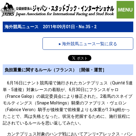
海外競馬ニュース 2011年09月01日 - No.35 - 2
▸ 海外競馬ニュース一覧に戻る
負担重量に関するルール（フランス）［開催・運営］
6月16日にナント競馬場で施行されたカンテプリュス（Quinté 5連
単・5連複）対象レースの着順が、6月30日にフランスギャロ
（France Galop）の裁定委員会により修正された。2着馬のスネイプ
モルティングス（Snape Moltings）騎乗のファブリス・ヴェロン
（Fabrice Veron）騎手が後検量で前検量よりも体重が1.3 kg軽かっ
たことで、馬は失格となった。状況を把握するために、施行規程に
記されているルールを思い返してみたい。
カンテプリュス対象のハンデ戦においてアンリ=アレックス・パン