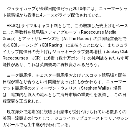
ジュライカップが金曜日開催だった2010年には、ニューマーケッ
ト競馬場から香港に4レースがライブ配信されていた。
HKJCはサイマルキャスト料として、この増加した売上げをベース
にした手数料を競馬場メディアグループ（Racecourse Media
Group）とアットザレーシズ社（At The Races）の共同経営会社で
あるGBIレーシング（GBI Racing）に支払うことになり、またジュラ
イカップ開催日の売上げはジョッキークラブ競馬場社（Jockey Club
Racecourses：JCR）に6桁（数十万ポンド）の純利益をもたらす可
能性があり、これは英国競馬に再投資されるだろう。
ヨーク競馬場、チェスター競馬場およびアスコット競馬場と開催
日程が重なり合うという問題があったにもかかわらず、ニューマー
ケット競馬場のスティーヴン・ウォリス（Stephen Wallis）場長
は、追加的な収入の流れとして海外市場の重要性を強調し、この日
程変更を正当化した。
現在海外で定期的に視聴され賭事が受け付けられている数多くの
英国一流競走の1つとして、ジュライカップはオーストラリアやシン
ガポールでも生中継が行われている。