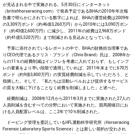
が見込まれる中で実施される。5月30日にインターネット
（britishhorseracing.com）で発表予定であるBHAの2010年年次報
告書で明らかにされている数字によれば、BHAの運営経費は2009年
の3,309万ポンド（約46億3,260万円）から2010年には3,090万ポン
ド（約43億2,600万円）に減少し、2011年の経費は2,968万ポンド
（約41億5,520万円）まで削減される見込みとなっている。
予算に添付されているレポートの中で、BHAの財務担当理事であ
りCEO代理であるクリス・ブランド（Chris Brand）氏は、2008年か
らの11％の経費削減はインフレを考慮に入れておらず、もしインフ
レの要素をより早い段階で適用していれば、2011年末までに670万
ポンド（約9億3,800万円）の実質経費削減を示していただろう、と
指摘した。そして、「私たちは活動レベルおよび提供するサービス
の質を大幅に下げることなく経費を削減しました」と述べた。
経費削減は、2008年12月から2011年3月までに実施された27人の
人員削減を含むすべての分野において実施された。競馬開催日にお
ける人員配置レベルは、ここ2年で10％削減された。
ドーピング管理を委託しているHFL運動科学研究所（Horseracing
Forensic Laboratory Sports Science）とは新しい契約が交わされ