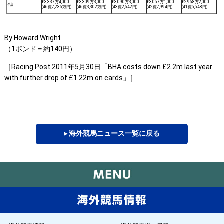
£3,337万4,000
£3,309万3,000
£3,090万3,000
£3,057万1,000
£2,968万2,000
合計
(46億7,236万円)
(46億3,302万円)
(43億2,642円)
(42億7,994円)
(41億5,548円)
By Howard Wright
（1ポンド＝約140円）
［Racing Post 2011年5月30日「BHA costs down £2.2m last year
with further drop of £1.22m on cards」］
▸ 海外競馬ニュース一覧に戻る