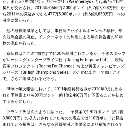
た。また5月中旬にウェザビーズ社（Weatherbys）とは新たに10年
契約が交わされ、2010年の555万2,000ポンド（約7億7,728万円）か
ら2011年の見込みである477万5,000ポンド（約6億6,850万円）への
減少に繋がった。
他の経費削減策としては、事務所のハイホルボーンへの移転、年
次競馬会議の廃止、インターネットの利用による年次報告書の印刷
物の廃止を行った。
宣伝費はここ3年間ですでに20％削減されているが、今後スタッフ
がレーシングエンタープライズ社（Racing Enterprise Ltd.）、競馬
変革プロジェクト（Racing For Change）および英国チャンピオンズ
シリーズ（British Champions Series）のために出向して働くこと
で、さらに削減されるだろう。
BHAは年次報告において、2011年経費見込みが2010年9月に出さ
れた予算案よりも89万ポンド（約1億2,460万円）下回ることを初め
て明らかにした。
ブランド氏は次のように語った。「予算案で170万ポンド（約2億
3,800万円）の収入とされていたものの現在では110万ポンドと見込
まれている損失は、さらなる経費削減と準備金により補填されるで