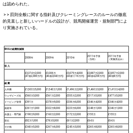
は認められた。
> > 罰則全般に関する指針及びクレーミングレースのルールの徹底
的見直しと新しいハードルの設計が、競馬開催運営・規制部門によ
り実施されている。
BHAの経費削減策
2011年予算
2011年予算
2008年
2009年
2010年
（当初）
（実施見込み）
収 入
£3,374万2,000
£3,306万
£3,079万4,000
£2,887万2,000
£2,857万2,000
(47億2,388万円)
(46億2,840万円)
(43億1,116万円)
(40億4,208万円)
(40億8万円)
経 費
人件費
£1,503万5,000
£1,540万1,000
£1,496万2,000
£1,460万3,000
£1,413万4,000
ウェザビーズ社
£560万3,000
£561万2,000
£555万2,000
£517万5,000
£477万5,000
ドーピング管理
£391万
£378万9,000
£336万6,000
£346万4,000
£346万4,000
資産等
£261万1,000
£322万8,000
£223万6,000
£248万1,000
£246万1,000
弁護士・専門家
£198万9,000
£160万2,000
£172万2,000
£155万
£155万
宣伝
£82万1,000
£78万5,000
£61万2,000
£64万
£64万
その他
£340万5,000
£267万6,000
£245万3,000
£265万8,000
£265万8,000