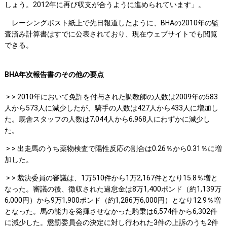
しょう。2012年に再び収支が合うように進められています」。
レーシングポスト紙上で先日報道したように、BHAの2010年の監
査済み計算書はすでに公表されており、現在ウェブサイトでも閲覧
できる。
BHA年次報告書のその他の要点
> > 2010年において免許を付与された調教師の人数は2009年の583
人から573人に減少したが、騎手の人数は427人から433人に増加し
た。厩舎スタッフの人数は7,044人から6,968人にわずかに減少し
た。
> > 出走馬のうち薬物検査で陽性反応の割合は0.26％から0.31％に増
加した。
> > 裁決委員の審議は、1万510件から1万2,167件となり15.8％増と
なった。審議の後、徴収された過怠金は8万1,400ポンド（約1,139万
6,000円）から9万1,900ポンド（約1,286万6,000円）となり12.9％増
となった。馬の能力を発揮させなかった騎乗は6,574件から6,302件
に減少した。懲罰委員会の決定に対し行われた3件の上訴のうち2件