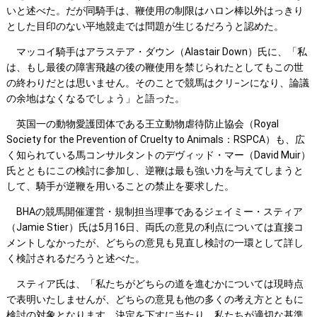
いと述べた。だが同騎手は、鞭使用の制限はハロン棒以外はっきり
とした目印のない平地競走では問題が生じるだろうと認めた。
マッコイ騎手はアラステア・ダウン（Alastair Down）氏に、「私
は、もし最後の障害飛越の後の鞭使用を禁じられたとしてもこの世
の終わりだとは思いません。そのことで競馬はクリ−ンになり、論議
の余地はなくなるでしょう」と語った。
英国一の動物愛護団体である王立動物虐待防止協会（Royal
Society for the Prevention of Cruelty to Animals：RSPCA）も、広
く知られている馬コンサルタントのデヴィッド・マー（David Muir）
氏とともにこの検討に参加し、逆鞭は最も強い力を与えてしまうと
して、騎手が逆鞭を用いることの禁止を要求した。
BHAの競馬開催運営・規制担当理事であるジェイミー・スティア
（Jamie Stier）氏は5月16日、両氏の意見の利点については直接コ
メントしなかったが、どちらの意見も見直し検討の一環として詳し
く検討されるだろうと述べた。
スティア氏は、「私たちがどちらの道を進むかについては現時点
で表明いたしませんが、どちらの意見も他の多くの考え方とともに
検討の対象となります。決定を下すに当たり、私たちが適切な基準