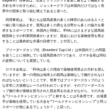
Gagliano）理事長は、生産とサラブレッド産業に最もよく機能する
方針を作り出すために、ジョッキークラブは米国内だけではなく世
界中の団体と取り組む構えであると述べた。
同理事長は、「私たちは競馬産業の多くの陣営のあらゆる人々と
一緒に取り組みます。競馬は多くの異なる分野から多くの協力を要
求するスポーツです。米国内と同様に、IFHAにはさまざまな競馬統
轄団体とその利害関係者がいますが、競走における薬物使用を禁止
することは最終的な共通の目標です」と付言した。
ブリーダーズカップ社（Breeders’ Cup Ltd.）は米国内でこの問題
を扱うことに傾倒している競馬団体の1つであり、ロマネ会長は同社
の姿勢についても賞賛している。
ロマネ会長は、「IFHAは多くの理由で薬物使用禁止の方針を望ん
でいますが、第一の理由は地球上の競馬は薬物なしで施行されなけ
ればならないということです。世界ではブリーダーズカップのよう
な非常に大規模なレースが行われていますが、そのブリーダーズカ
ップ施行者が薬物を投与された競走馬を出走させながら、その大会
を“ワールドチャンピオンシップ”と称することは不条理です。出場選
手が薬物を使用している大会を“ワールドチャンピオンシップ”と呼ぶ
スポーツが他にあるでしょうか？」と語った。