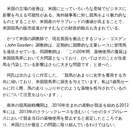
米国の立場の改善は、米国にとっていろいろな意味でビジネスに
影響を与える可能性がある。海外賭事客に対し競馬をより魅力的な
ものとすることや、米国産のサラブレッドの価値が高まることで、
米国競馬の販売促進がすすむなどの財政的観点も含まれている。
かつて米国の調教師で、現在英国を拠点とするジョン・ゴスデン
（John Gosden）調教師は、定期的に国際的な主要レースに管理馬
を遠征させている。同調教師は、「この20年間、薬物使用の蔓延は
米国競馬界において大問題となっており、ひいてはそのことが生産
馬を汚染している影響はさらに大きな問題です」と述べた。
同氏は次のように付言した。「競馬があまりに化学を重視する方
向に傾いており、米国競馬界に損失を与えています。私は1歳馬セー
ルに行く際、馬の走りっぷりやどのような薬物を投与されているの
かについて注意をはらいます」。
南米の競馬統轄機関は、2010年生まれの産駒が競走を始める2012
年には、2013年のクラシックレースを含むいくつかのタイプのレー
スにおいて競走当日の薬物使用を禁止すると規定したところであ
り、米国だけが最近この問題に取り組んでいるわけではない。