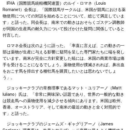
IFHA（国際競馬統轄機関連盟）のルイ・ロマネ（Louis
Romanet）会長は、「国際競馬サークルは、米国が競馬における薬
物使用についての対話を始めることについて、総じて満足していま
す」と語った。同会長は、南米での動きはおそらくゴスデン調教師
が同国の生産馬の耐久力について投げかけた疑問に関係していると
付言した。
ロマネ会長は次のように語った。「率直に言えば、この動きの一
部は薬物が生産に与える影響に疑問を呈した専門家たちに端を発し
ています。南米が完全に方針変更した暁には、米国の商業市場は痛
手を受けることになるでしょう。薬物使用が撲滅されれば、鼻出血
をおこす馬を排出する種牡馬を購買したいとは思わないでしょ
う」。
ジョッキークラブの常務理事であるマット・ユリアーノ（Matt
Iuliano）氏は、「非常に興味深い話題であり、世界の一般的な動き
は競走馬への薬物使用を減少させる傾向にあります。米国は欧州、
香港、オーストラリア、そして南米の最近の動きと全く対照的で
す」と語った。
ジョッキークラブのジェームズ・ギャグリアーノ（James