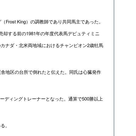
rost King）の調教師であり共同馬主であった。
に売却する前の1981年の年度代表馬デピュティミニ
81年のカナダ・北米両地域におけるチャンピオン2歳牡馬
厩舎地区の台所で倒れたと伝えた。同氏は心臓発作
リーディングトレーナーとなった。通算で500勝以上
いる。