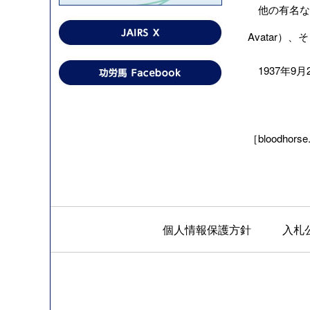
他の有名なマ
Avatar）
1937年9
［bloodhorse
個人情報保護方針
入札