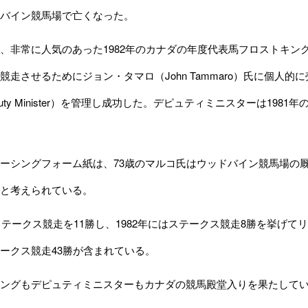
バイン競馬場で亡くなった。
非常に人気のあった1982年のカナダの年度代表馬フロストキング（F
競走させるためにジョン・タマロ（John Tammaro）氏に個人的
uty Minister）を管理し成功した。デピュティミニスターは19
ーシングフォーム紙は、73歳のマルコ氏はウッドバイン競馬場の
と考えられている。
ステークス競走を11勝し、1982年にはステークス競走8勝を挙げて
ークス競走43勝が含まれている。
ングもデピュティミニスターもカナダの競馬殿堂入りを果たして